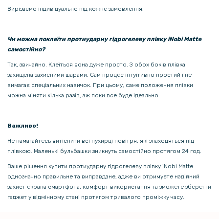
для поклейки, Black
Вирізаємо індивідуально під кожне замовлення.
135 грн
159 грн
Чи можна поклеїти протиударну гідрогелеву плівку iNobi Matte
самостійно?
Захисне скло на задню камеру для ZTE Nubia Z60S Pro
Так, звичайно. Клеїться вона дуже просто. З обох боків плівка
захищена захисними шарами. Сам процес інтуїтивно простий і не
вимагає спеціальних навичок. При цьому, саме положення плівки
можна міняти кілька разів, аж поки все буде ідеально.
Важливо!
Не намагайтесь витіснити всі пухирці повітря, які знаходяться під
плівкою. Маленькі бульбашки зникнуть самостійно протягом 24 год.
Ваше рішення купити протиударну гідрогелеву плівку iNobi Matte
однозначно правильне та виправдане, адже ви отримуєте надійний
захист екрана смартфона, комфорт використання та зможете зберегти
гаджет у відмінному стані протягом тривалого проміжку часу.