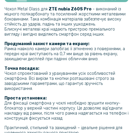
Гідрогелева плівка iNobi Privacy Matte для ZTE Nubia Z60s Pro​​​
(Антишпигун)
Чохол Metal Glass для
ZTE nubia Z60S Pro
- виконаний із
міцного полікарбонату та посилений жорсткими металевими
боковинами. Така комбінація матеріалів забезпечує високу
159 грн
стійкість до ударів, падінь та інших ушкоджень.
Блискучі металеві краї надають пристрою преміального
199 грн
вигляду і вигідно виділяють смартфон серед інших.
Протиударна гідрогелева плівка Hydrogel Film для ZTE Nubia Z60s
Продуманий захист камери та екрану:
Pro​​​​​​​ на задню панель, Transparent
Рамка навколо камери запобігає її зіткненню з поверхнями, а
передні краї виступають на 0,7 мм вище за рівень екрану,
захищаючи дисплей при падінні обличчям вниз.
239 грн
299 грн
Точна посадка:
Чохол спроектований з урахуванням усіх особливостей
Гідрогелева плівка iNobi Matte для ZTE Nubia Z60s Pro​​​​​​​ на задню
смартфона. Всі вирізи та кнопки розташовані строго за
панель, Матова
заводськими параметрами, що гарантує зручність
використання.
169 грн
Проста установка:
Для фіксації смартфона у чохлі необхідно зрушити кнопку-
199 грн
блокатор у верхній частині корпусу. Це дозволяє від'єднати
накладку від рамки, після чого рамка надягається на телефон і
Захисне скло Privacy Full Screen для ZTE Nubia Z60S Pro з рамкою
конструкція фіксується назад.
для поклейки, Black
Практичний, стильний та захищений – ідеальне рішення для
щоденного захисту вашого пристрою.