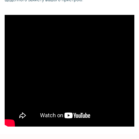
135 грн
159 грн
Захисне скло на задню камеру для ZTE Nubia Z60S Pro
339 грн
399 грн
Чохол LEAS Magnetic Ring для ZTE nubia Z60S Pro