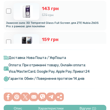
143 грн
179 грн
Захисне скло 3D Tempered Glass Full Screen для ZTE Nubia Z60S
Pro з рамкою для поклейки
159 грн
199 грн
Протиударна гідрогелева плівка Hydrogel Film для ZTE Nubia Z60s
Pro​​​, Transparent
Доставка: Нова Пошта / УкрПошта
Оплата: При отриманні товару, Онлайн оплата:
239 грн
Visa/MasterСard, Google Pay, Apple Pay, Приват24
299 грн
Гарантія: Обмін / Повернення протягом 14 днів
Гідрогелева плівка iNobi Matte для ZTE Nubia Z60s Pro​​​, Матова
319 грн
399 грн
Опис
Характеристики
Відгуки (1)