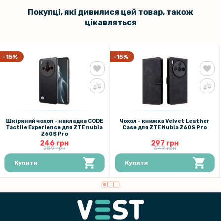
Покупці, які дивилися цей товар, також
цікавляться
-15%
-15%
Шкіряний чохол - накладка CODE
Чохол - книжка Velvet Leather
Tactile Experience для ZTE nubia
Case для ZTE Nubia Z60S Pro
Z60S Pro
246 грн
297 грн
289 грн
349 грн
Купити
Купити