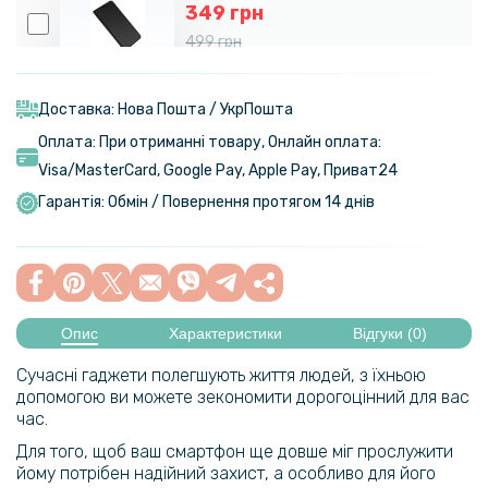
349 грн
499 грн
Чохол книжка New Leather Case для ZTE nubia Z50S Pro
Доставка: Нова Пошта / УкрПошта
297 грн
Оплата: При отриманні товару, Онлайн оплата:
349 грн
Visa/MasterСard, Google Pay, Apple Pay, Приват24
Чохол - книжка Velvet Leather Case для ZTE Nubia Z60S Pro
Гарантія: Обмін / Повернення протягом 14 днів
552 грн
649 грн
Протиударний чохол накладка Metal Glass для ZTE nubia Z60S Pro
Опис
Характеристики
Відгуки (0)
Сучасні гаджети полегшують життя людей, з їхньою
79 грн
допомогою ви можете зекономити дорогоцінний для вас
119 грн
час.
Захисне скло Tempered Glass 0.3mm для ZTE nubia Z50S Pro,
Для того, щоб ваш смартфон ще довше міг прослужити
Transparent
йому потрібен надійний захист, а особливо для його