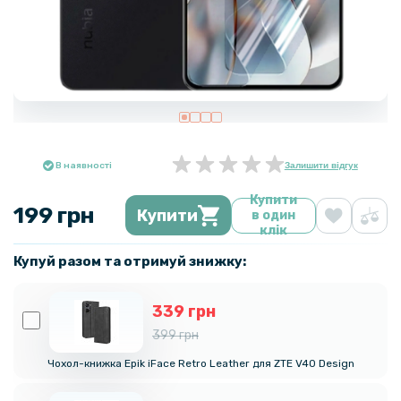
В наявності
Залишити відгук
Купити
199 грн
Купити
в один
клік
Купуй разом та отримуй знижку:
339 грн
399 грн
Чохол-книжка Epik iFace Retro Leather для ZTE V40 Design