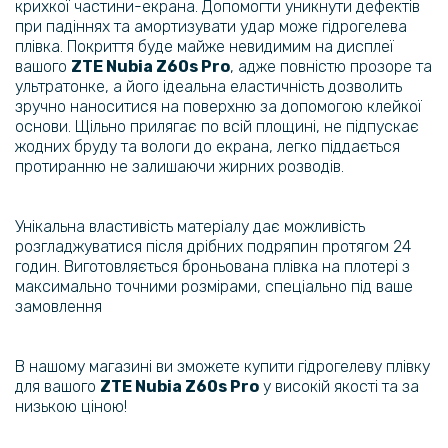
крихкої частини-екрана. Допомогти уникнути дефектів
79 грн
при падіннях та амортизувати удар може гідрогелева
плівка. Покриття буде майже невидимим на дисплеї
119 грн
вашого
ZTE Nubia Z60s Pro​​​
, адже повністю прозоре та
ультратонке, а його ідеальна еластичність дозволить
Захисне скло Tempered Glass 0.3mm для ZTE Blade A73 5G,
Transparent
зручно наноситися на поверхню за допомогою клейкої
основи. Щільно прилягає по всій площині, не підпускає
жодних бруду та вологи до екрана, легко піддається
143 грн
протиранню не залишаючи жирних розводів.
179 грн
Захисне скло 3D Tempered Glass Full Screen для ZTE Nubia Z60S
Унікальна властивість матеріалу дає можливість
Pro з рамкою для поклейки
розгладжуватися після дрібних подряпин протягом 24
годин. Виготовляється броньована плівка на плотері з
135 грн
максимально точними розмірами, спеціально під ваше
169 грн
замовлення
Матовий чохол-накладка TPU для ZTE Nubia Z60S Pro, Black
В нашому магазині ви зможете купити гідрогелеву плівку
для вашого
ZTE
Nubia Z60s Pro​​
у високій якості та за
169 грн
низькою ціною!
199 грн