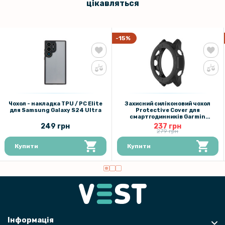
цікавляться
-15%
Чохол - накладка TPU / PC Elite
Захисний силіконовий чохол
для Samsung Galaxy S24 Ultra
Protective Cover для
смартгодинників Garmin
Forerunner 255s
249 грн
237 грн
279 грн
Купити
Купити
Інформація