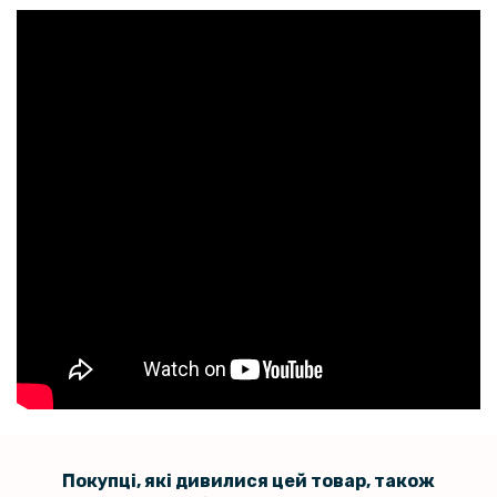
Захисне скло Privacy Full Screen для ZTE Nubia Z60S Pro з рамкою
для поклейки, Black
135 грн
159 грн
Захисне скло на задню камеру для ZTE Nubia Z60S Pro
Покупці, які дивилися цей товар, також