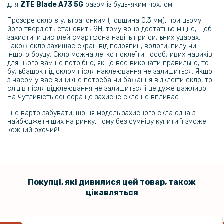
для
ZTE Blade A73 5G
разом із будь-яким чохлом.
Гідрогелева плівка iNobi Matte для ZTE Blade A73 5G​ на задню
панель, Матова
Прозоре скло є ультратонким (товщина 0,3 мм), при цьому
його твердість становить 9H, тому воно достатньо міцне, щоб
захистити дисплей смартфона навіть при сильних ударах.
199 грн
Також скло захищає екран від подряпин, вологи, пилу чи
іншого бруду. Скло можна легко поклеїти і особливих навиків
для цього вам не потрібно, якщо все виконати правильно, то
Протиударна гідрогелева плівка Hydrogel Film для ZTE Blade V50
бульбашок під склом після наклеювання не залишиться. Якщо
Vita, Transparent
з часом у вас виникне потреба чи бажання відклеїти скло, то
слідів після відклеювання не залишиться і це дуже важливо.
На чутливість сенсора це захисне скло не впливає.
299 грн
І не варто забувати, що ця модель захисного скла одна з
найбюджетніших на ринку, тому без сумніву купити її зможе
кожний охочий!
Гідрогелева плівка iNobi Matte для ZTE Blade V50 Vita, Матова
399 грн
Покупці, які дивилися цей товар, також
Гідрогелева плівка iNobi Privacy Matte для ZTE Blade V50 Vita
цікавляться
(Антишпигун)