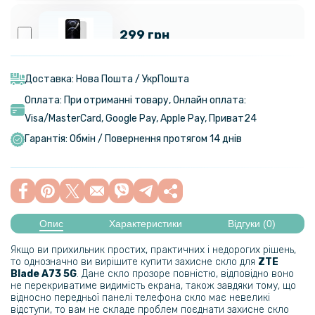
299 грн
Гідрогелева плівка iNobi Matte для ZTE Blade A73 5G, Матова
Доставка: Нова Пошта / УкрПошта
Оплата: При отриманні товару, Онлайн оплата:
399 грн
Visa/MasterСard, Google Pay, Apple Pay, Приват24
Гарантія: Обмін / Повернення протягом 14 днів
Гідрогелева плівка iNobi Privacy Matte для ZTE Blade A73 5G
(Антишпигун)
199 грн
Опис
Характеристики
Відгуки (0)
Протиударна гідрогелева плівка Hydrogel Film для ZTE Blade A73
5G​ на задню панель, Transparent
Якщо ви прихильник простих, практичних і недорогих рішень,
то однозначно ви вирішите купити захисне скло для
ZTE
Blade A73 5G
. Дане скло прозоре повністю, відповідно воно
не перекриватиме видимість екрана, також завдяки тому, що
299 грн
відносно передньої панелі телефона скло має невеликі
відступи, то вам не складе проблем поєднати захисне скло