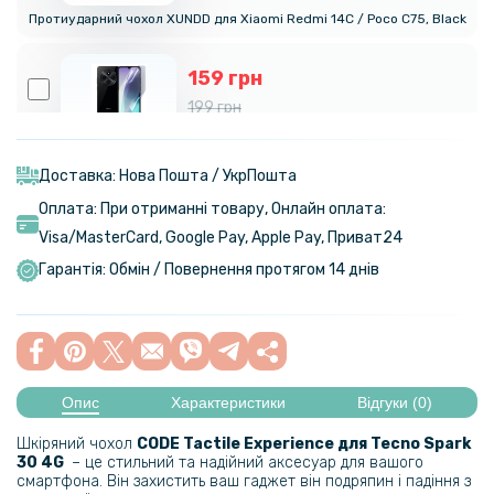
Протиударний чохол XUNDD для Xiaomi Redmi 14C / Poco C75, Black
159 грн
199 грн
Протиударна гідрогелева плівка Hydrogel Film для Xiaomi Redmi
14c​​​, Transparent
Доставка: Нова Пошта / УкрПошта
Оплата: При отриманні товару, Онлайн оплата:
110 грн
Visa/MasterСard, Google Pay, Apple Pay, Приват24
129 грн
Гарантія: Обмін / Повернення протягом 14 днів
Захисна рамка зі склом Tempered Glass для Xiaomi Redmi 14C /
Poco C75 на задню камеру, Black
169 грн
199 грн
Опис
Характеристики
Відгуки (0)
Чохол - накладка Polished Carbon для Xiaomi Redmi 14C / Poco C75
Шкіряний чохол
CODE Tactile Experience для Tecno Spark
30 4G
– це стильний та надійний аксесуар для вашого
186 грн
смартфона. Він захистить ваш гаджет він подряпин і падіння з