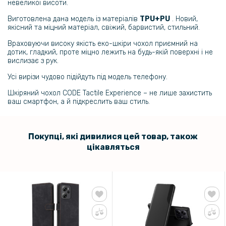
невеликої висоти.
219 грн
Виготовлена дана модель із матеріалів
TPU+PU
. Новий,
Захисне скло Privacy Screen для Tecno Spark 30 4G, Black
якісний та міцний матеріал, свіжий, барвистий, стильний.
Враховуючи високу якість еко-шкіри чохол приємний на
дотик, гладкий, проте міцно лежить на будь-якій поверхні і не
вислизає з рук.
Усі вирізи чудово підійдуть під модель телефону.
Шкіряний чохол CODE Tactile Experience – не лише захистить
ваш смартфон, а й підкреслить ваш стиль.
Покупці, які дивилися цей товар, також
цікавляться