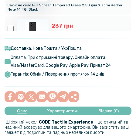
Захисне скло Full Screen Tempered Glass 2.5D для Xiaomi Redmi
Note 14 4G, Black
237 грн
279 грн
Шкіряний чохол - накладка Fanoya для Xiaomi Redmi Note 14 5G
Доставка: Нова Пошта / УкрПошта
Оплата: При отриманні товару, Онлайн оплата:
118 грн
Visa/MasterСard, Google Pay, Apple Pay, Приват24
139 грн
Гарантія: Обмін / Повернення протягом 14 днів
Захисне скло Tempered Glass 0.3mm для Xiaomi Redmi Note 14 4G
127 грн
149 грн
Опис
Характеристики
Відгуки (0)
Захисне скло Tempered Glass 0.3mm 2.5D для Xiaomi Redmi Note
14 5G на задню камеру
Шкіряний чохол
CODE Tactile Experience
- це стильний та
надійний аксесуар для вашого смартфона. Він захистить ваш
195 грн
гаджет від подряпин та падінь з невеликої висоти.