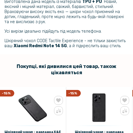
Виготовлена дана модель із матеріалів
TPU + PU
. Новий,
229 грн
якісний і міцний матеріал, свіжий, барвистий, стильний.
Враховуючи високу якість еко — шкіри чохол приємний на
Захисне скло з рамкою CD Pattern для Xiaomi Redmi Note 14 5G на
дотик, гладенький, проте міцно лежить на будь-якій поверхні
задню камеру
та не вислизає з рук.
Усі вирізи ідеально підійдуть під модель телефона.
191 грн
Шкіряний чохол CODE Tactile Experience - не тільки захистить
239 грн
ваш
Xiaomi Redmi Note 14 5G
, а й підкреслить ваш стиль.
Захисне скло Privacy Full Screen для Xiaomi Redmi Note 14 4G / 5G,
Black
Покупці, які дивилися цей товар, також
цікавляться
-15%
-15%
Шкіряний чохол - накладка X&E
Шкіряний чохол - накладка