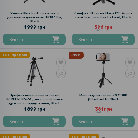
Умный Bluetooth штатив с
Селфи - Штатив Hoco K17 Figure
датчиком движения JH18 1.8м,
mini live broadcast stand, Black
Black
1 999 грн
396 грн
459 грн
Купить
Купить
ТОП продаж
-15%
Профессиональный штатив
Монопод-штатив XO SS08
UGREEN LP661 для телефонов и
(Bluetooth) Black
другого оборудования, Black
1 899 грн
381 грн
449 грн
Купить
Купить
ТОП продаж
ТОП продаж