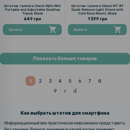
Штатив-тренога Ulanzi Vijim Mini
Штатив-тренога Ulanzi MT-89
Portable and Adjustable Desktop
Quick-Release Light Stand with
Tripod, Black
Cold Shoe Mount, Black
649 грн
1 399 грн
Купить
Купить
Показать больше товаров
1
2
3
4
5
6
7
8
9
>
>|
Как выбрать штатив для смартфона
Информационный век практически невозможно представить
без техники. Важное значение в нашей жизни занимает