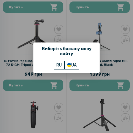
Купить
Купить
Виберіть бажану мову
сайту
Штатив-тренога Ulanzi Vijim MT-
Штатив-тренога Ulanzi Vijim MT-
RU
UA
72 51CM Tripod для GoPro, Black
70 Tripod, Black
649 грн
1 399 грн
Купить
Купить