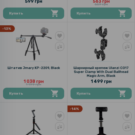
599 грн
563 грн
669 грн
Купить
Купить
-13%
Штатив Jmary KP-2209, Black
Шарнирный крепеж Ulanzi CO17
Super Clamp With Dual Ballhead
Magic Arm, Black
1 038 грн
1 499 грн
1 199 грн
Купить
Купить
-14%