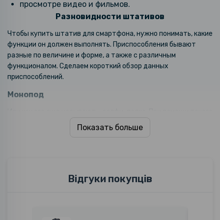
просмотре видео и фильмов.
Разновидности штативов
Чтобы купить штатив для смартфона, нужно понимать, какие
функции он должен выполнять. Приспособления бывают
разные по величине и форме, а также с различным
функционалом. Сделаем короткий обзор данных
приспособлений.
Монопод
Или как его еще называют - селфи-палка. При помощи такого
держателя очень удобно делать селфи, групповое фото или
Показать больше
панорамную съемку. Бывает несколько вариантов монопода:
подключается при помощи функции Bluetooth к
любому смартфону, работает от кнопки;
Відгуки покупців
существует под определенную марку телефона,
например, штатив Xiaomi для смартфона.
Гибкий штатив для смартфона