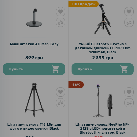
ТОП продаж
Мини штатив ATuMan, Grey
Умный Bluetooth штатив с
датчиком движения CL11P 1.8m
1200mAh, Black
399 грн
2 399 грн
Купить
Купить
-16%
Штатив-тренога T15 1.5м для
Штатив-монопод NeePho NP-
фото и видео съемки, Black
Z12S с LED-подсветкой и
Bluetooth-пультом, Black