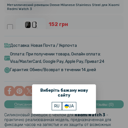
Металлический ремешок Deexe Milanese Stainless Steel для Xiaomi
Redmi Watch 3
152 грн
179 грн
Чехол с защитным стеклом Protective Cover with Glass для Xiaomi
Redmi Watch 3
Доставка: Новая Почта / Укрпочта
Оплата: При получении товара, Онлайн оплата:
159 грн
Visa/MasterCard, Google Pay, Apple Pay, Приват24
199 грн
Гарантия: Обмен/Возврат в течении 14 дней
Ремешок Silicone для смарт-часов Xiaomi Redmi Watch 3
Виберіть бажану мову
159 грн
сайту
199 грн
Описание
Характеристики
Отзывы (0)
RU
UA
Противоударная гидрогелевая пленка Hydrogel Film для Xiaomi
Redmi Watch 3 (6 шт), Transparent
Силиконовый ремешок с чехлом для
Redmi Watch 3
-
практично реализованная модель, предназначенная для
фиксации часов на запястье и их защиты от возможных