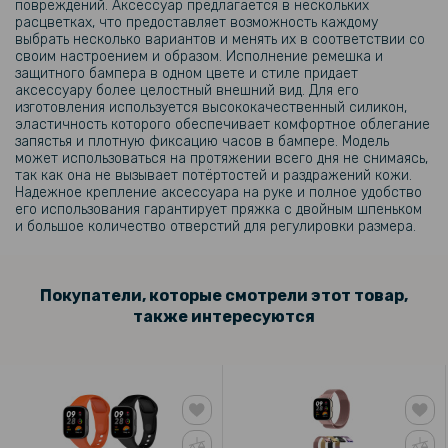
118 грн
повреждений. Аксессуар предлагается в нескольких
расцветках, что предоставляет возможность каждому
139 грн
выбрать несколько вариантов и менять их в соответствии со
своим настроением и образом. Исполнение ремешка и
Защитная рамка на заднюю камеру Epik Screen Saver для Apple
защитного бампера в одном цвете и стиле придает
iPhone 14 Pro / iPhone 14 Pro Max
аксессуару более целостный внешний вид. Для его
изготовления используется высококачественный силикон,
эластичность которого обеспечивает комфортное облегание
99 грн
запястья и плотную фиксацию часов в бампере. Модель
119 грн
может использоваться на протяжении всего дня не снимаясь,
так как она не вызывает потёртостей и раздражений кожи.
Защитное стекло SoftGlass Full Cover для смарт-часов Xiaomi
Надежное крепление аксессуара на руке и полное удобство
Redmi Watch 3, Black
его использования гарантирует пряжка с двойным шпеньком
и большое количество отверстий для регулировки размера.
Покупатели, которые смотрели этот товар,
также интересуются