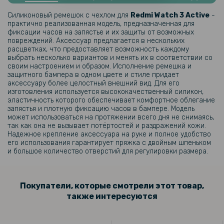
Чехол с защитным стеклом Protective Cover with Glass для Xiaomi
Силиконовый ремешок с чехлом для
Redmi Watch 3 Active
-
Redmi Watch 3 Active
практично реализованная модель, предназначенная для
фиксации часов на запястье и их защиты от возможных
повреждений. Аксессуар предлагается в нескольких
151 грн
расцветках, что предоставляет возможность каждому
выбрать несколько вариантов и менять их в соответствии со
189 грн
своим настроением и образом. Исполнение ремешка и
защитного бампера в одном цвете и стиле придает
Ремешок Silicone для смарт-часов Xiaomi Redmi Watch 3 Active
аксессуару более целостный внешний вид. Для его
изготовления используется высококачественный силикон,
эластичность которого обеспечивает комфортное облегание
223 грн
запястья и плотную фиксацию часов в бампере. Модель
279 грн
может использоваться на протяжении всего дня не снимаясь,
так как она не вызывает потёртостей и раздражений кожи.
Металлический ремешок Milanese Magnetic для смарт-часов
Надежное крепление аксессуара на руке и полное удобство
Redmi Watch 3 Active / Watch 3 Lite
его использования гарантирует пряжка с двойным шпеньком
и большое количество отверстий для регулировки размера.
246 грн
289 грн
Покупатели, которые смотрели этот товар,
Силиконовый ремешок с чехлом для Redmi Watch 3 Active
также интересуются
111 грн