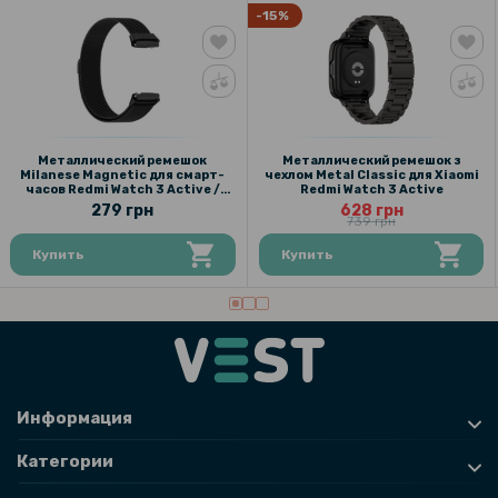
-15%
139 грн
Ремешок Silicone для смарт-часов Xiaomi Mi Band 8 Active
159 грн
199 грн
Металлический ремешок
Металлический ремешок з
Milanese Magnetic для смарт-
чехлом Metal Classic для Xiaomi
Противоударная гидрогелевая пленка Hydrogel Film для Xiaomi
часов Redmi Watch 3 Active /
Redmi Watch 3 Active
Redmi 13 4g / 5g, Transparent
Watch 3 Lite
279 грн
628 грн
739 грн
159 грн
Купить
Купить
199 грн
Противоударная гидрогелевая пленка Hydrogel Film для Xiaomi
Redmi Note 14 5g, Transparent
Информация
Категории