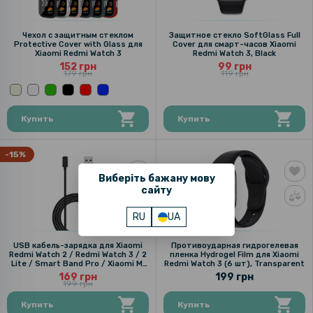
Чехол с защитным стеклом
Защитное стекло SoftGlass Full
Protective Cover with Glass для
Cover для смарт-часов Xiaomi
Xiaomi Redmi Watch 3
Redmi Watch 3, Black
152 грн
99 грн
179 грн
119 грн
Купить
Купить
-15%
Виберіть бажану мову
сайту
RU
UA
USB кабель-зарядка для Xiaomi
Противоударная гидрогелевая
Redmi Watch 2 / Redmi Watch 3 / 2
пленка Hydrogel Film для Xiaomi
Lite / Smart Band Pro / Xiaomi Mi
Redmi Watch 3 (6 шт), Transparent
Band 7 Pro, 1м
169 грн
199 грн
199 грн
Купить
Купить