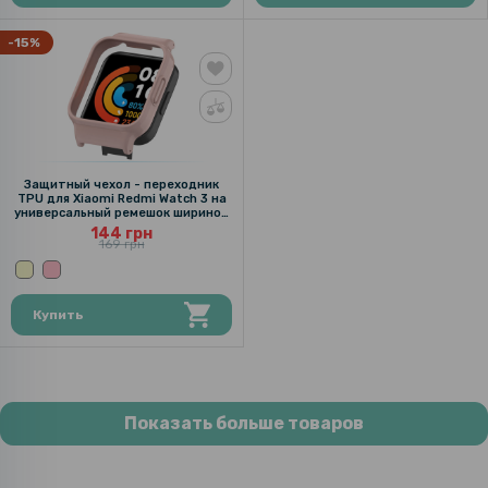
-15%
Защитный чехол - переходник
TPU для Xiaomi Redmi Watch 3 на
универсальный ремешок шириной
20мм
144 грн
169 грн
Купить
Показать больше товаров