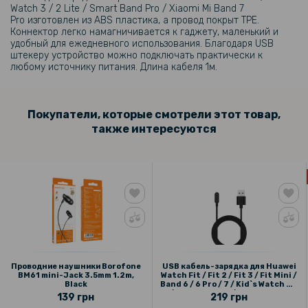
Watch 3 / 2 Lite / Smart Band Pro / Xiaomi Mi Band 7
Pro изготовлен из ABS пластика, а провод покрыт TPE.
Коннектор легко намагничивается к гаджету, маленький и
279 грн
удобный для ежедневного использования. Благодаря USB
штекеру устройство можно подключать практически к
любому источнику питания. Длина кабеля 1м.
Металлический ремешок Milanese Magnetic для смарт-часов
Redmi Watch 3 Active / Watch 3 Lite
Покупатели, которые смотрели этот товар,
329 грн
также интересуются
Кожаный чехол - накладка X&E для Xiaomi 14T Pro с металлической
вставкой
159 грн
199 грн
Противоударная гидрогелевая пленка Hydrogel Film для Xiaomi
Redmi Watch 2, 3 шт, Transparent
Проводние наушники Borofone
USB кабель-зарядка для Huawei
BM61 mini-Jack 3.5mm 1.2m,
Watch Fit / Fit 2 / Fit 3 / Fit Mini /
Black
Band 6 / 6 Pro / 7 / Kid`s Watch 4X
159 грн
/ Honor Band 6 / Watch ES, 1м
139 грн
219 грн
199 грн