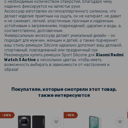
с необходимым количеством отверстий, благодаря чему
надежно фиксируется на запястье руки.
Чехол с защитным стеклом Protective Cover with Glass для Xiaomi
Аксессуар изготовлен из гипоаллергенного силикона, что
Redmi Watch 3
делает изделие приятным на ощупь, он не натирает, не давит
и не сжимает, легкий, эластичным, прочным и надежным,
устойчивым к загрязнениям, повреждений, царапин и воды, а,
143 грн
соответственно, долговечным.
Универсальным аксессуар делает уникальный дизайн - он
179 грн
подходит для мужчин, женщин и детей, а также подчеркнет
ваш стиль-ремешок Silicone идеально дополнит ваш деловой,
Чехол с защитным стеклом Protective Cover with Glass для Xiaomi
Redmi Watch 3 Active
спортивный, повседневный или праздничный лук.
Рекомендуем купить ремешок Sport Silicone для
Xiaomi Redmi
Watch 3 Active
в нескольких цветах, чтобы иметь
169 грн
возможность выбирать в зависимости от настроения и
образа!
199 грн
USB кабель-зарядка для Xiaomi Redmi Watch 2 / Redmi Watch 3 / 2
Lite / Smart Band Pro / Xiaomi Mi Band 7 Pro, 1м
Покупатели, которые смотрели этот товар,
также интересуются
159 грн
199 грн
-28%
-15%
Ремешок Silicone для смарт-часов Xiaomi Redmi Watch 3