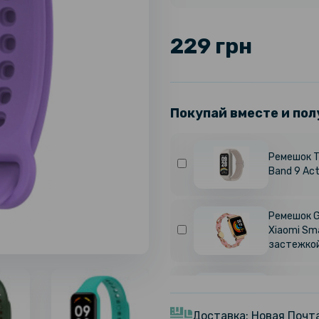
229 грн
Покупай вместе и пол
Ремешок Te
Band 9 Act
Ремешок G
Xiaomi Sm
застежко
Фитнес – 
Active BH
Доставка: Новая Почта