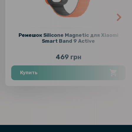
licone для Xiaomi Smart Band 9
189 грн
95 грн
стекло HD Clear для смарт-часов
Band 9 Active
119 грн
Ремешок Silicone Magnetic для Xiaomi
Smart Band 9 Active
469 грн
Купить