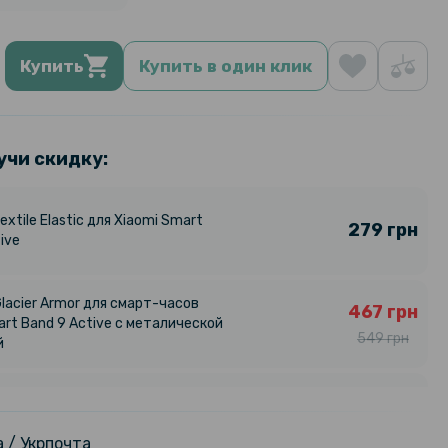
Купить
Купить в один клик
учи скидку:
xtile Elastic для Xiaomi Smart
279 грн
ive
lacier Armor для смарт-часов
467 грн
art Band 9 Active с металической
549 грн
й
браслет Xiaomi Smart Band 9
1 799 грн
R08L1GL 300mAh, Green
 / Укрпочта