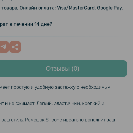
товара, Онлайн оплата: Visa/MasterCard, Google Pay,
браслет Xiaomi Smart Band 9
1 799 грн
R08L3GL 300mAh, Purple
рат в течении 14 дней
licone Magnetic для Xiaomi Smart
469 грн
ive
Отзывы (0)
дарное защитное стекло
95 грн
Full Cover PMMA для Xiaomi Smart
119 грн
ive, Black
имеет простую и удобную застежку с необходимым
арная гидрогелевая пленка
159 грн
ilm для Xiaomi Band 9 Active (6
т и не сжимает. Легкий, эластичный, крепкий и
199 грн
parent
ваш стиль. Ремешок Silicone идеально дополнит ваш
ащитным стеклом Protective
169 грн
 Glass для Xiaomi Smart Band 9