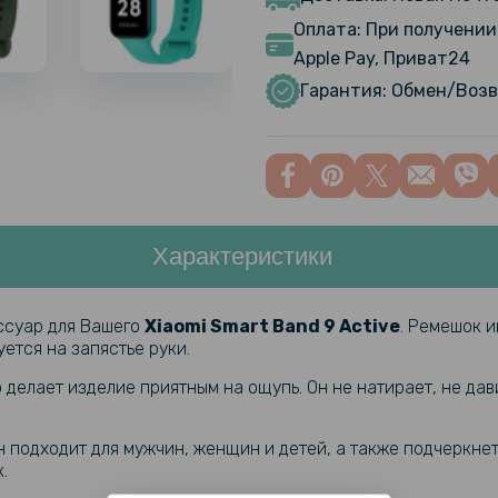
Оплата: При получении 
Apple Pay, Приват24
Фитнес – 
Active BH
Гарантия: Обмен/Возв
Ремешок Si
Band 9 Act
Характеристики
Противоу
SoftGlass 
Band 9 Act
ессуар для Вашего
Xiaomi Smart Band 9 Active
. Ремешок 
ется на запястье руки.
Противоуд
Hydrogel F
 делает изделие приятным на ощупь. Он не натирает, не дави
шт), Trans
 подходит для мужчин, женщин и детей, а также подчеркнет 
Чехол с з
.
Cover with