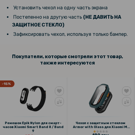
139 грн
Установить чехол на одну часть экрана
Противоударное защитное стекло SoftGlass Full Cover PMMA для
Xiaomi Smart Band 9, Black
Постепенно на другую часть
(НЕ ДАВИТЬ НА
ЗАЩИТНОЕ СТЕКЛО)
151 грн
Зафиксировать чехол, используя только бампер.
189 грн
Ремешок Silicone для Xiaomi Smart Band 9
Покупатели, которые смотрели этот товар,
также интересуются
152 грн
179 грн
Чехол с защитным стеклом Protective Cover with Glass для Xiaomi
-15%
Redmi Watch 3
Ремешок Epik Nylon для смарт-
Чехол с защитным стеклом
часов Xiaomi Smart Band 8 / Band
Armor with Glass для Xiaomi Mi
9
Band 9