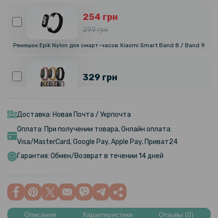
254 грн
299 грн
Ремешок Epik Nylon для смарт-часов Xiaomi Smart Band 8 / Band 9
329 грн
Ремешок Milanese Magnetic для Xiaomi Smart Band 9
Доставка: Новая Почта / Укрпочта
1 296 грн
Оплата: При получении товара, Онлайн оплата:
1 449 грн
Visa/MasterCard, Google Pay, Apple Pay, Приват24
IP-камера видеонаблюдения Hoco D1 indor PTZ HD с микрофоном и
Гарантия: Обмен/Возврат в течении 14 дней
динамиком, White
289 грн
Описание
Характеристики
Отзывы (0)
Металлический ремешок Milanese Magnetic для смарт-часов