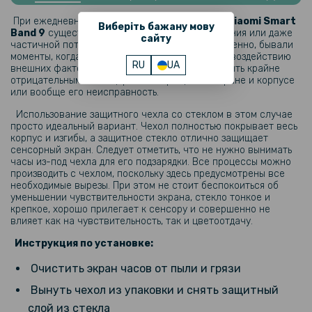
Xiaomi Redmi Watch 4
При ежедневном использовании smart часов
Xiaomi Smart
Виберіть бажану мову
Band 9
существует вероятность его повреждения или даже
сайту
186 грн
частичной потери привлекательности. Естественно, бывали
моменты, когда часы падали или подвергались воздействию
219 грн
RU
UA
внешних факторов. Последствия этого могут быть крайне
отрицательными – от царапин и трещин на экране и корпусе
USB кабель-зарядка для Xiaomi Mi Smart Band 10 Pro / Band 9,
или вообще его неисправность.
Black
Использование защитного чехла со стеклом в этом случае
просто идеальный вариант. Чехол полностью покрывает весь
169 грн
корпус и изгибы, а защитное стекло отлично защищает
сенсорный экран. Следует отметить, что не нужно вынимать
199 грн
часы из-под чехла для его подзарядки. Все процессы можно
Чехол с защитным стеклом Protective Cover with Glass для Xiaomi
производить с чехлом, поскольку здесь предусмотрены все
Smart Band 9 Active
необходимые вырезы. При этом не стоит беспокоиться об
уменьшении чувствительности экрана, стекло тонкое и
крепкое, хорошо прилегает к сенсору и совершенно не
влияет как на чувствительность, так и цветоотдачу.
229 грн
Инструкция по установке:
Ремешок Silicone для смарт-часов Xiaomi Smart Band 9 Active
Очистить экран часов от пыли и грязи
Вынуть чехол из упаковки и снять защитный
118 грн
слой из стекла