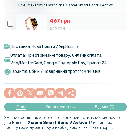
Ремінець Textile Elastic для Xiaomi Smart Band 9 Active
467 грн
549 грн
Ремінець Glacier Armor для смарт-годинника Xiaomi Smart Band 9
Active з металевою застібкою
Доставка: Нова Пошта / УкрПошта
Оплата: При отриманні товару, Онлайн оплата:
1 799 грн
Visa/MasterСard, Google Pay, Apple Pay, Приват24
Гарантія: Обмін / Повернення протягом 14 днів
Фітнес – браслет Xiaomi Smart Band 9 Active BHR08L1GL 300mAh,
Green
1 799 грн
Опис
Характеристики
Відгуки (0)
Фітнес – браслет Xiaomi Smart Band 9 Active BHR08L3GL
300mAh, Purple
Змінний ремінець Silicone - лаконічний і стильний аксесуар
для Вашого
Xiaomi Smart Band 9 Active
. Ремінець має
просту і зручну застібку з необхідною кількістю отворів,