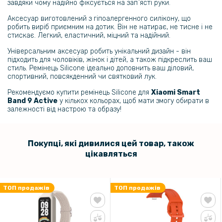
завдяки чому надійно фіксується на зап`ясті руки.
469 грн
Аксесуар виготовлений з гіпоалергенного силікону, що
робить виріб приємним на дотик. Він не натирає, не тисне і не
Ремінець Silicone Magnetic для Xiaomi Smart Band 9 Active
стискає. Легкий, еластичний, міцний та надійний.
Універсальним аксесуар робить унікальний дизайн - він
95 грн
підходить для чоловіків, жінок і дітей, а також підкреслить ваш
стиль. Ремінець Silicone ідеально доповнить ваш діловий,
119 грн
спортивний, повсякденний чи святковий лук.
Протиударне захисне скло SoftGlass Full Cover PMMA для Xiaomi
Рекомендуємо купити ремінець Silicone для
Smart Band 9 Active, Black
Xiaomi Smart
Band 9 Active
у кількох кольорах, щоб мати змогу обирати в
залежності від настрою та образу!
159 грн
199 грн
Покупці, які дивилися цей товар, також
Протиударна гідрогелева плівка Hydrogel Film для Xiaomi Band 9
цікавляться
Active​ (6 шт), Transparent
169 грн
ТОП продажів
ТОП продажів
199 грн
Чохол із захисним склом Protective Cover with Glass для Xiaomi
Smart Band 9 Active