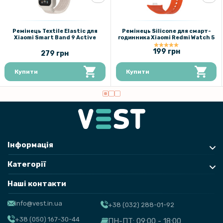
161 грн
Ремінець Textile Elastic для
Ремінець Silicone для смарт-
189 грн
Xiaomi Smart Band 9 Active
годинника Xiaomi Redmi Watch 5
Чохол із захисним склом Protective Cover with Glass для Xiaomi
199 грн
279 грн
Smart Band 9 Active з кнопками
Купити
Купити
144 грн
180 грн
Ремінець для Xiaomi Mi Band 4/5/6 Nylon, Light pink
146 грн
Інформація
189 грн
Категорії
Амортизуючі дихаючі устілки Nafoing з ефектом пам'яті (37-38
розмір)
Наші контакти
161 грн
info@vest.in.ua
+38 (032) 288-01-92
189 грн
+38 (050) 167-30-44
ПН-ПТ: 09:00 - 18:00