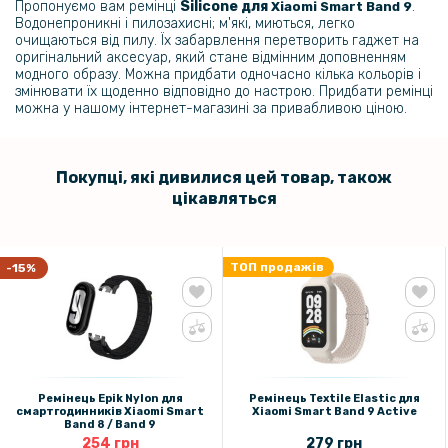
Пропонуємо вам ремінці
Silicone для
.
Xiaomi Smart Band 9
Водонепроникні і пилозахисні; м'які, миються, легко
очищаються від пилу. Їх забарвлення перетворить гаджет на
Металевий ремінець Diamond Glamour для Xiaomi Smart Band 9 /
оригінальний аксесуар, який стане відмінним доповненням
Smart Band 8
модного образу. Можна придбати одночасно кілька кольорів і
змінювати їх щоденно відповідно до настрою. Придбати ремінці
можна у нашому інтернет-магазині за привабливою ціною.
475 грн
559 грн
Металевий ремінець Metal Fashion для Xiaomi Smart Band 10 / 9 / 8
Покупці, які дивилися цей товар, також
цікавляться
229 грн
ТОП продажів
-15%
USB зарядний кабель для Xiaomi Smart Band 10, Black
169 грн
199 грн
Чохол із захисним склом Protective Cover with Glass для Xiaomi
Ремінець Epik Nylon для
Ремінець Textile Elastic для
Smart Band 9 Active
смартгодинників Xiaomi Smart
Xiaomi Smart Band 9 Active
Band 8 / Band 9
254 грн
279 грн