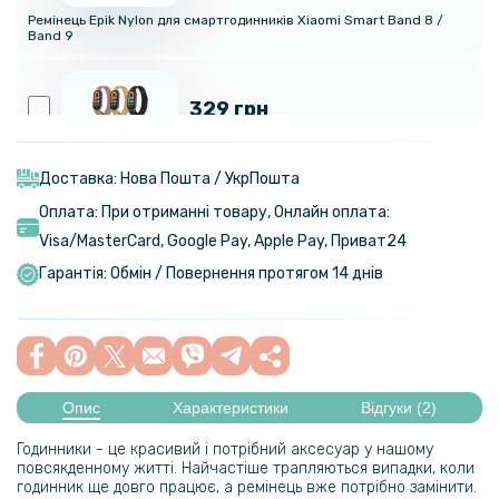
Ремінець Epik Nylon для смартгодинників Xiaomi Smart Band 8 /
Band 9
329 грн
Ремінець Milanese Magnetic для Xiaomi Smart Band 9
Доставка: Нова Пошта / УкрПошта
Оплата: При отриманні товару, Онлайн оплата:
199 грн
Visa/MasterСard, Google Pay, Apple Pay, Приват24
Гарантія: Обмін / Повернення протягом 14 днів
Ремінець Textile Elastic для Xiaomi Smart Band 8 / Smart Band 9
186 грн
219 грн
Опис
Характеристики
Відгуки (2)
USB зарядний кабель для Xiaomi Mi Smart Band 10 Pro / Band 9​,
Black
Годинники - це красивий і потрібний аксесуар у нашому
повсякденному житті. Найчастіше трапляються випадки, коли
годинник ще довго працює, а ремінець вже потрібно замінити.
599 грн