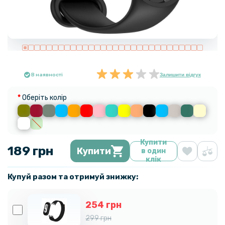
В наявності
Залишити відгук
Оберіть колір
Купити
189 грн
Купити
в один
клік
Купуй разом та отримуй знижку:
254 грн
299 грн