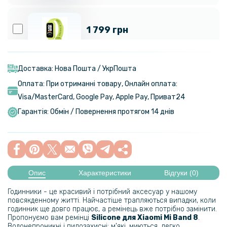
1 799 грн
Фітнес – браслет Xiaomi Smart Band 9 Active BHR08L1GL 300mAh,
Green
Доставка: Нова Пошта / УкрПошта
Оплата: При отриманні товару, Онлайн оплата:
1 799 грн
Visa/MasterСard, Google Pay, Apple Pay, Приват24
Гарантія: Обмін / Повернення протягом 14 днів
Фітнес – браслет Xiaomi Smart Band 9 Active BHR08L3GL
300mAh, Purple
161 грн
189 грн
Опис
Характеристики
Відгуки (0)
Чохол із захисним склом Protective Cover with Glass для Xiaomi Mi
Band 8
Годинники - це красивий і потрібний аксесуар у нашому
повсякденному житті. Найчастіше трапляються випадки, коли
годинник ще довго працює, а ремінець вже потрібно замінити.
169 грн
Пропонуємо вам ремінці
Silicone для Xiaomi Mi Band 8
.
Водонепроникні і пилозахисні; м'які, миються, легко