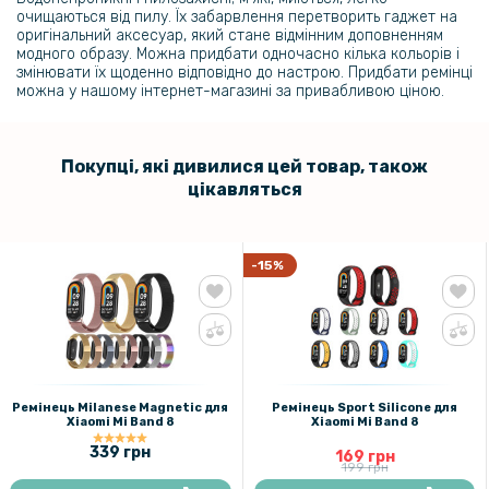
199 грн
очищаються від пилу. Їх забарвлення перетворить гаджет на
оригінальний аксесуар, який стане відмінним доповненням
Ремінець Sport Silicone для Xiaomi Mi Band 8
модного образу. Можна придбати одночасно кілька кольорів і
змінювати їх щоденно відповідно до настрою. Придбати ремінці
можна у нашому інтернет-магазині за привабливою ціною.
159 грн
199 грн
Магнітний зарядний пристрій Epic USB для годинника Xiaomi Mi
Покупці, які дивилися цей товар, також
Band 8, Black
цікавляться
183 грн
229 грн
-15%
Ремінець Sport Silicone для Xiaomi Mi Smart Band 8 Active
161 грн
189 грн
Ремінець Milanese Magnetic для
Ремінець Sport Silicone для
Силіконовий чохол для Xiaomi Mi Band 8 із захистом на екран
Xiaomi Mi Band 8
Xiaomi Mi Band 8
339 грн
169 грн
199 грн
151 грн