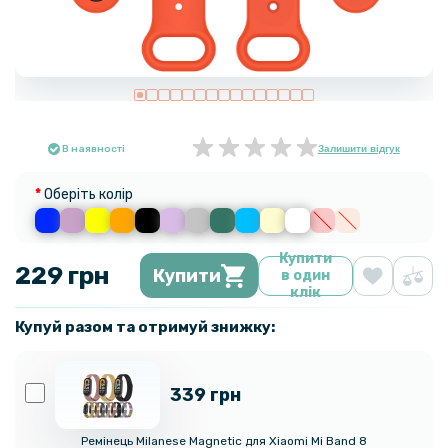
В наявності
Залишити відгук
Оберіть колір
Купити
229 грн
Купити
в один
клік
Купуй разом та отримуй знижку:
339 грн
Ремінець Milanese Magnetic для Xiaomi Mi Band 8