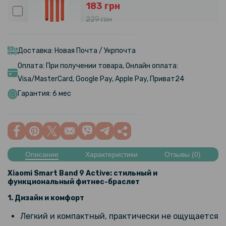
183 грн
229 грн
Ремешок Silicone для Xiaomi Mi Band 8
Доставка: Новая Почта / Укрпочта
271 грн
Оплата: При получении товара, Онлайн оплата:
339 грн
Visa/MasterCard, Google Pay, Apple Pay, Приват24
Ремешок Milanese Magnetic для Xiaomi Mi Band 8
Гарантия: 6 мес
159 грн
199 грн
Магнитное зарядное устройство Epic USB для часов Xiaomi Mi
Описание
Характеристики
Отзывы (0)
Band 8, Black
Xiaomi Smart Band 9 Active: стильный и
159 грн
функциональный фитнес-браслет
199 грн
1. Дизайн и комфорт
Противоударная гидрогелевая пленка Hydrogel Film для Xiaomi
Легкий и компактный, практически не ощущается
Band 8 (3 шт), Transparent