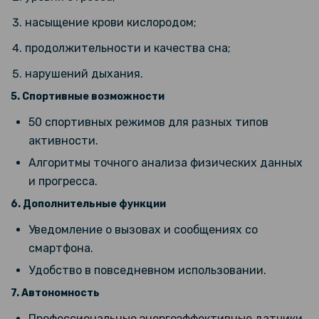
Чехол с защитным стеклом Protective Cover with Glass для Xiaomi
Smart Band 9 Active
насыщение крови кислородом;
продолжительности и качества сна;
161 грн
нарушений дыхания.
189 грн
5. Спортивные возможности
Чехол с защитным стеклом Protective Cover with Glass для Xiaomi
Smart Band 9 Active​ с кнопками
50 спортивных режимов для разных типов
активности.
Алгоритмы точного анализа физических данных
и прогресса.
6. Дополнительные функции
Уведомление о вызовах и сообщениях со
смартфона.
Удобство в повседневном использовании.
7. Автономность
Профессиональные энергоэффективные датчики.