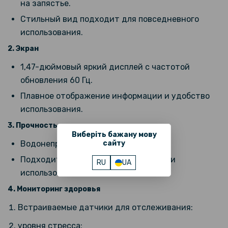
на запястье.
Стильный вид подходит для повседневного
159 грн
использования.
199 грн
2. Экран
Противоударная гидрогелевая пленка Hydrogel Film для Xiaomi
Band 9 Active (6 шт), Transparent
1,47-дюймовый яркий дисплей с частотой
обновления 60 Гц.
467 грн
Плавное отображение информации и удобство
549 грн
использования.
Ремешок Glacier Armor для смарт-часов Xiaomi Smart Band 9
Active с металической застежкой
3. Прочность и защита
Виберіть бажану мову
Водонепроницаемость класса 5 ATM.
сайту
375 грн
Подходит для тренировок, плавания и
469 грн
RU
UA
использования в дождь.
Ремешок Silicone Magnetic для Xiaomi Smart Band 9 Active
4. Мониторинг здоровья
169 грн
Встраиваемые датчики для отслеживания:
199 грн
уровня стресса;