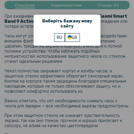
Описание
Характеристики
Отзывы (0)
Ремешок Silicone для смарт-часов Xiaomi Smart Band 9 Active
При ежедневном использовании смарт-часов
Xiaomi Smart
Виберіть бажану мову
Band 9 Active​
существует вероятность их повреждения или
1 799 грн
сайту
потери эстетической привлекательности.
Часы могут случайно упасть или подвергнуться воздействию
RU
UA
Фитнес – браслет Xiaomi Smart Band 9 Active BHR08L1GL
внешних факторов, что нередко приводит к появлению
300mAh, Green
царапин, трещин на экране и корпусе, а иногда и к полной
поломке устройства. Чтобы избежать подобных
неприятностей, использование защитного чехла со стеклом
станет идеальным решением.
1 799 грн
Чехол полностью закрывает корпус и изгибы часов, а
защитное стекло эффективно оберегает сенсорный экран.
Фитнес – браслет Xiaomi Smart Band 9 Active BHR08L3GL
Кнопки на корпусе также защищены благодаря специальным
300mAh, Purple
накладкам, которые не только обеспечивают защиту, но и
позволяют комфортно использовать их.
Важно отметить, что нет необходимости снимать часы с
чехла для зарядки — все необходимые вырезы предусмотрены.
При этом защитное стекло не снижает чувствительность
экрана, так как оно тонкое, прочное и хорошо прилегает к
сенсору, не влияя на качество цветопередачи.