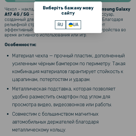
Чехол книжка Epik Tayler для Samsung Galaxy A17 4G / 5G
Виберіть бажану мову
Чехол – накладка
Honeycomb Cooling для Samsung Galaxy
сайту
A17 4G / 5G
— это стильный и практичный аксессуар,
280 грн
созданный для ежедневной защиты смартфона. Благодаря
рельефной структуре задняя часть обеспечивает
RU
UA
329 грн
эффективный отвод тепла, уменьшая нагрев устройства во
время активного использования или игр.
Чехол - накладка TPU Color Matte Ring для Samsung Galaxy A17 4G /
5G
Особенности:
Материал чехла — прочный пластик, дополненный
263 грн
усиленным чёрным бампером по периметру. Такая
329 грн
комбинация материалов гарантирует стойкость к
Чехол - накладка TPU Bamper Case для Samsung Galaxy A17 4G /
царапинам, потертостям и ударам.
5G
Металлическая подставка, которая позволяет
367 грн
удобно разместить смартфон под углом для
459 грн
просмотра видео, видеозвонков или работы.
Чехол - книжка N.BEKUS Leather PU для Samsung Galaxy A17 4G /
Совместим с большинством магнитных
5G
автомобильных держателей благодаря
металлическому кольцу.
144 грн