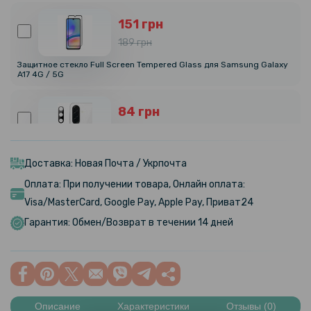
151 грн
189 грн
Защитное стекло Full Screen Tempered Glass для Samsung Galaxy
A17 4G / 5G
84 грн
99 грн
Защитное стекло на заднюю камеру для Samsung Galaxy A17 4G /
5G, Black
Доставка: Новая Почта / Укрпочта
Оплата: При получении товара, Онлайн оплата:
263 грн
Visa/MasterCard, Google Pay, Apple Pay, Приват24
329 грн
Гарантия: Обмен/Возврат в течении 14 дней
Чехол X&E для Samsung Galaxy A17 4G / 5G с защитой на камеру
319 грн
399 грн
Описание
Характеристики
Отзывы (0)