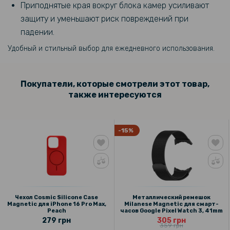
Приподнятые края вокруг блока камер усиливают
169 грн
защиту и уменьшают риск повреждений при
Защитное стекло Tempered Glass 0.3mm для Samsung Galaxy A17
падении.
4G / 5G
Удобный и стильный выбор для ежедневного использования.
203 грн
239 грн
Покупатели, которые смотрели этот товар,
Защитное стекло Privacy Full Screen для Samsung Galaxy A17 4G /
также интересуются
5G, Black
220 грн
-15%
259 грн
Закалённое защитное стекло Full Screen для Samsung Galaxy A17
4G / 5G с рамкой для автоустановки, Black
110 грн
Чехол Cosmic Silicone Case
Металлический ремешок
129 грн
Magnetic для iPhone 16 Pro Max,
Milanese Magnetic для смарт-
Peach
часов Google Pixel Watch 3, 41mm
279 грн
305 грн
Защитное стекло Tempered Glass на заднюю камеру для Samsung
359 грн
Galaxy A56 5G