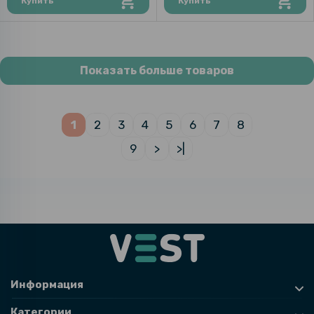
Купить
Купить
Показать больше товаров
1
2
3
4
5
6
7
8
9
>
>|
Информация
Категории