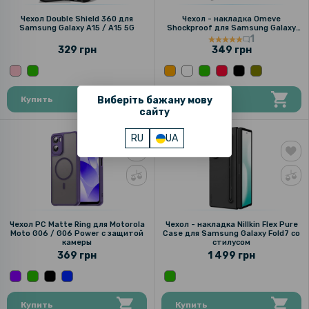
Чехол Double Shield 360 для
Чехол - накладка Omeve
Samsung Galaxy A15 / A15 5G
Shockproof для Samsung Galaxy
Flip7
1
329 грн
349 грн
Купить
Виберіть бажану мову
Купить
сайту
RU
UA
Чехол PC Matte Ring для Motorola
Чехол - накладка Nillkin Flex Pure
Moto G06 / G06 Power с защитой
Case для Samsung Galaxy Fold7 cо
камеры
стилусом
369 грн
1 499 грн
Купить
Купить