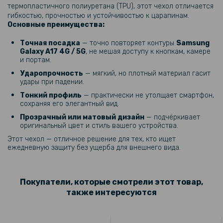
термопластичного полиуретана (TPU), этот чехол отличается
329 грн
гибкостью, прочностью и устойчивостью к царапинам.
Чехол - накладка TPU Color Matte Ring для Samsung Galaxy A17 4G /
Основные преимущества:
5G
Точная посадка
— точно повторяет контуры
Samsung
Galaxy A17 4G / 5G
, не мешая доступу к кнопкам, камере
203 грн
и портам.
239 грн
Ударопрочность
— мягкий, но плотный материал гасит
удары при падении.
Защитное стекло Privacy Full Screen для Samsung Galaxy A17 4G /
5G, Black
Тонкий профиль
— практически не утолщает смартфон,
сохраняя его элегантный вид.
Прозрачный или матовый дизайн
— подчёркивает
220 грн
оригинальный цвет и стиль вашего устройства.
259 грн
Этот чехол — отличное решение для тех, кто ищет
ежедневную защиту без ущерба для внешнего вида.
Закалённое защитное стекло Full Screen для Samsung Galaxy A17
4G / 5G с рамкой для автоустановки, Black
84 грн
Покупатели, которые смотрели этот товар,
также интересуются
99 грн
Защитное стекло на заднюю камеру для Samsung Galaxy A17 4G /
5G, Black