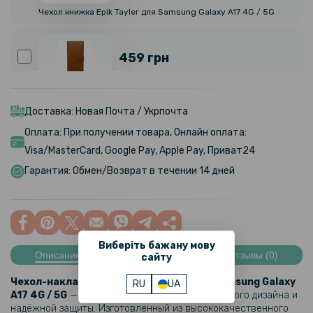
Чехол книжка Epik Tayler для Samsung Galaxy A17 4G / 5G
459 грн
Чехол - книжка N.BEKUS Leather PU для Samsung Galaxy A17 4G /
5G
Доставка: Новая Почта / Укрпочта
Оплата: При получении товара, Онлайн оплата:
246 грн
Visa/MasterCard, Google Pay, Apple Pay, Приват24
289 грн
Гарантия: Обмен/Возврат в течении 14 дней
Кожаный чехол CODE Tactile Experience для Samsung Galaxy A17 4G
/ 5G с защитой блока камер
263 грн
329 грн
Виберіть бажану мову
Описание
Характеристики
Отзывы (0)
сайту
Чехол X&E для Samsung Galaxy A17 4G / 5G с защитой на камеру
Чехол-накладка TPU Bamper Case для
Samsung Galaxy
RU
UA
A17 4G / 5G
— это идеальное сочетание стильного дизайна и
280 грн
надёжной защиты. Изготовленный из высококачественного