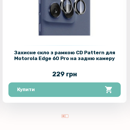
Захисне с
Galaxy Fol
Захисне с
Samsung G
Захисне скло з рамкою CD Pattern для
Motorola Edge 60 Pro на задню камеру
229 грн
Купити