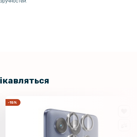
езручностей.
467 грн
акладка Lingge для Samsung
d7
549 грн
161 грн
ло AMULET 2.5D HD Antistatic для
e 12 / 12 Pro, Black
189 грн
ладка TPU+PC Anti Drop with
499 грн
ля iPhone 12
цікавляться
467 грн
 Bamper Case для Samsung Galaxy
захисною рамкою на камеру
549 грн
-15%
101 грн
кло 3D на задню камеру для
laxy Fold7, Black
119 грн