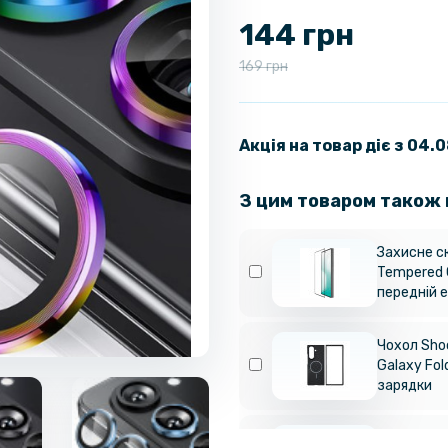
144 грн
169 грн
Акція на товар діє з 04.
З цим товаром також
Захисне ск
Tempered 
передній е
Чохол Sho
Galaxy Fo
зарядки