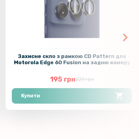
118 грн
кло на зовнішній екран Samsung
d7, Transparent
139 грн
110 грн
кло з рамкою на задню камеру для
alaxy Fold7
129 грн
Захисне скло з рамкою CD Pattern для
Motorola Edge 60 Fusion на задню камеру
195 грн
229 грн
Купити