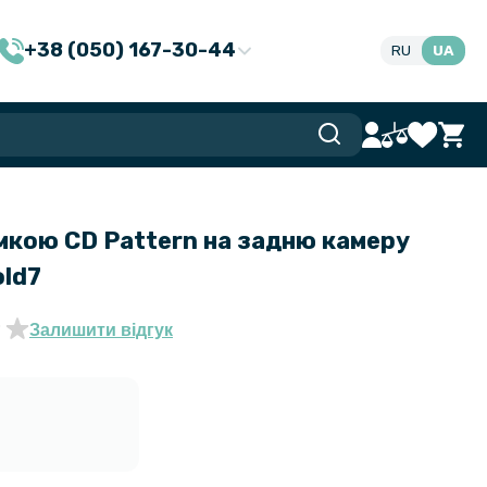
+38 (050) 167-30-44
RU
UA
мкою CD Pattern на задню камеру
old7
Залишити відгук