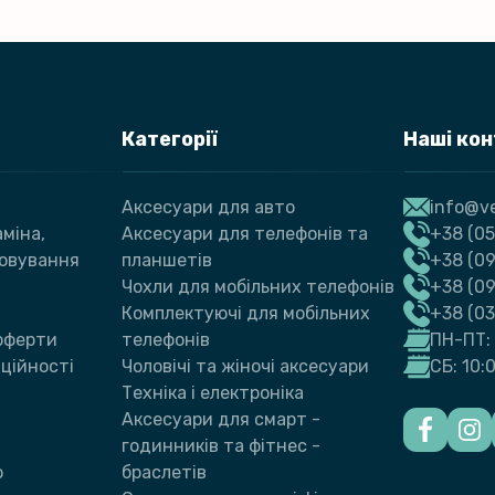
Категорії
Наші ко
Аксесуари для авто
info@ve
міна,
Аксесуари для телефонів та
+38 (05
говування
планшетів
+38 (09
Чохли для мобільних телефонів
+38 (0
Комплектуючі для мобільних
+38 (0
 оферти
телефонів
ПН-ПТ: 
ційності
Чоловічі та жіночі аксесуари
СБ: 10:
Техніка і електроніка
Аксесуари для смарт -
годинників та фітнес -
ю
браслетів