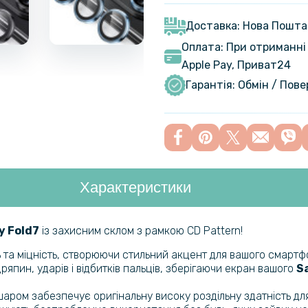
Протиудар
Film для S
Доставка: Нова Пошта
Оплата: При отриманні 
Протиудар
Apple Pay, Приват24
Film для 
Гарантія: Обмін / Пов
панель, Tr
Протиудар
Film Samsu
Характеристики
Протиудар
Film для 
панель, Tr
y Fold7
із захисним склом з рамкою CD Pattern!
ь та міцність, створюючи стильний акцент для вашого смартф
Чохол - на
пин, ударів і відбитків пальців, зберігаючи екран вашого
S
Samsung G
аром забезпечує оригінальну високу роздільну здатність дл