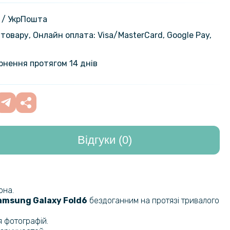
на гідрогелева плівка Hydrogel
469 грн
amsung Galaxy Fold7, Transparent
 / УкрПошта
товару, Онлайн оплата: Visa/MasterСard, Google Pay,
на гідрогелева плівка Hydrogel
469 грн
Samsung Galaxy Fold7 на задню
ернення протягом 14 днів
ansparent
на гідрогелева плівка Hydrogel
199 грн
ng Galaxy Fold7​​, Transparent
Відгуки (0)
на гідрогелева плівка Hydrogel
199 грн
Samsung Galaxy Fold7 на задню
ansparent
она.
кладка Nillkin Flex Pure Case для
1 499 грн
amsung Galaxy Fold6
бездоганним на протязі тривалого
alaxy Fold7 зі стилусом
я фотографій.