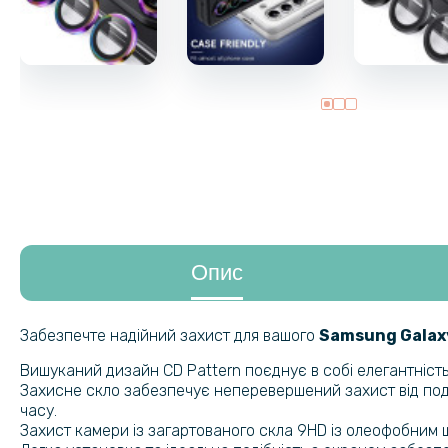
Опис
Забезпечте надійний захист для вашого
Samsung Galax
Вишуканий дизайн CD Pattern поєднує в собі елегантніст
Захисне скло забезпечує неперевершений захист від подря
часу.
Захист камери із загартованого скла 9HD із олеофобним ш