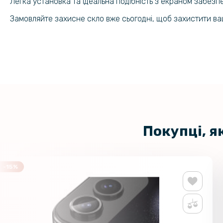
Легка установка та ідеальна подібність з екраном забез
Замовляйте захисне скло вже сьогодні, щоб захистити в
Покупці, я
-15%