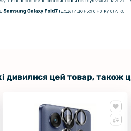
печують безпроблемне використання без будь-яких зайвих н
Чохол - н
аш
Samsung Galaxy Fold7
і додати до нього нотку стилю.
Galaxy Fol
Захисне ск
Apple iPhon
Чохол нак
MagSafe д
кі дивилися цей товар, також 
Чохол TPU
Fold7 із 
Захисне с
Samsung Ga