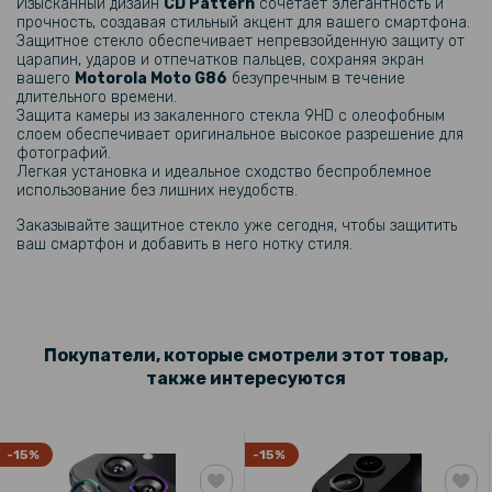
Изысканный дизайн
CD Pattern
сочетает элегантность и
499 грн
прочность, создавая стильный акцент для вашего смартфона.
Защитное стекло обеспечивает непревзойденную защиту от
Чехол - книжка Epik iFace Retro Leather для Motorola Moto G86
царапин, ударов и отпечатков пальцев, сохраняя экран
вашего
Motorola Moto G86
безупречным в течение
длительного времени.
Защита камеры из закаленного стекла 9HD с олеофобным
529 грн
слоем обеспечивает оригинальное высокое разрешение для
фотографий.
Легкая установка и идеальное сходство беспроблемное
Чехол - накладка Grade Ring Case для Motorola Moto G86
использование без лишних неудобств.
Заказывайте защитное стекло уже сегодня, чтобы защитить
203 грн
ваш смартфон
и добавить в него нотку стиля.
239 грн
Защитное стекло Privacy Full Screen для Motorola Moto G86, Black
237 грн
Покупатели, которые смотрели этот товар,
также интересуются
279 грн
Кожаный чехол - накладка Fanoya для Motorola Moto G86
-15%
-15%
159 грн