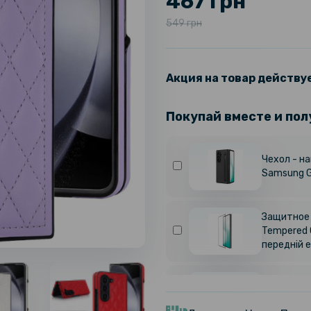
467 грн
549 грн
Акция на товар действуе
Покупай вместе и пол
Чехол - на
Samsung G
Защитное с
Tempered 
передній е
Противоуд
Hydrogel F
Transpare