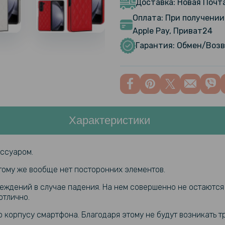
Доставка: Новая Почта
Оплата: При получении 
Противоуд
Apple Pay, Приват24
Hydrogel F
Гарантия: Обмен/Возв
заднюю па
Противоуд
Hydrogel F
Transpare
Характеристики
Противоуд
Hydrogel F
заднюю па
ссуаром.
 тому же вообще нет посторонних элементов.
Защитное 
Samsung Ga
ждений в случае падения. На нем совершенно не остаются 
отлично.
о корпусу смартфона. Благодаря этому не будут возникать 
Защитное 