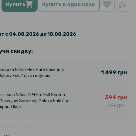
Купить
Купить в один клик
т с 04.08.2026 до 18.08.2026
учи скидку:
кладка Nillkin Flex Pure Case для
1 499 грн
alaxy Fold7 cо стилусом
текло Nillkin CP+Pro Full Screen
594 грн
Glass для Samsung Galaxy Fold7 на
699 грн
кран, Black
арная гидрогелевая пленка
375 грн
ilm для Samsung Galaxy Fold7,
469 грн
nt