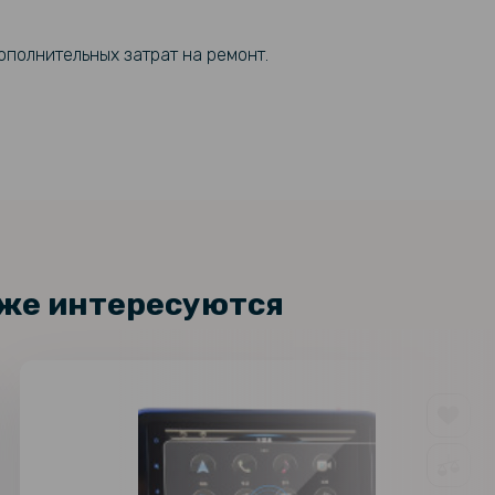
я Samsung Galaxy Fold7
129 грн
ополнительных затрат на ремонт.
101 грн
стекло 3D на заднюю камеру для
laxy Fold7, Black
119 грн
84 грн
стекло 3D на заднюю камеру для
alaxy Fold7
99 грн
кже интересуются