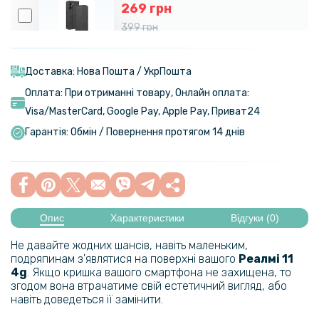
269 грн
399 грн
Чохол-книжка Epik iFace Retro Leather для Realme C33
Доставка: Нова Пошта / УкрПошта
305 грн
Оплата: При отриманні товару, Онлайн оплата:
359 грн
Visa/MasterСard, Google Pay, Apple Pay, Приват24
Чохол накладка Omeve Magnetic Ring для Realme 11 4G
Гарантія: Обмін / Повернення протягом 14 днів
288 грн
339 грн
Чохол - накладка Ricco Phantom Shield для Realme 11 4G із
Опис
Характеристики
Відгуки (0)
захистом при падінні
Не давайте жодних шансів, навіть маленьким,
подряпинам з'являтися на поверхні вашого
Реалмі
11
4g
. Якщо кришка вашого смартфона не захищена, то
згодом вона втрачатиме свій естетичний вигляд, або
навіть доведеться її замінити.