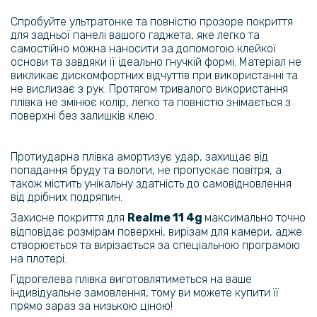
Спробуйте ультратонке та повністю прозоре покриття
для задньої панелі вашого гаджета, яке легко та
самостійно можна наносити за допомогою клейкої
основи та завдяки її ідеально гнучкій формі. Матеріал не
викликає дискомфортних відчуттів при використанні та
не вислизає з рук. Протягом тривалого використання
плівка не змінює колір, легко та повністю знімається з
поверхні без залишків клею.
Протиударна плівка амортизує удар, захищає від
попадання бруду та вологи, не пропускає повітря, а
також містить унікальну здатність до самовідновлення
від дрібних подряпин.
Захисне покриття для
Realme
11 4g
максимально точно
відповідає розмірам поверхні, вирізам для камери, адже
створюється та вирізається за спеціальною програмою
на плотері.
Гідрогелева плівка виготовлятиметься на ваше
індивідуальне замовлення, тому ви можете купити її
прямо зараз за низькою ціною!