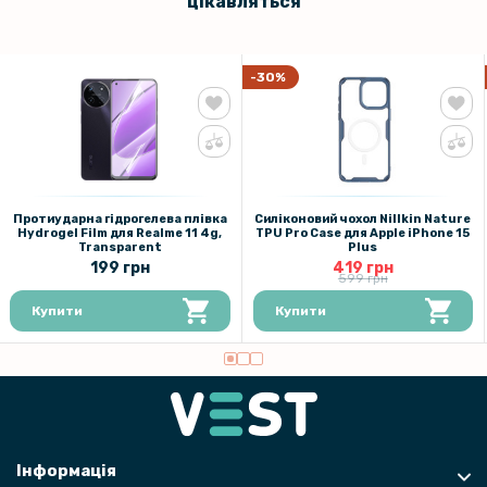
цікавляться
-30%
Протиударна гідрогелева плівка
Силіконовий чохол Nillkin Nature
Hydrogel Film для Realme 11 4g,
TPU Pro Case для Apple iPhone 15
Transparent
Plus
199 грн
419 грн
599 грн
Купити
Купити
Інформація