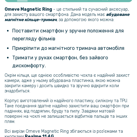
Гідрогелева плівка iNobi Matte для Realme 11 4g, Матова
Omeve Magnetic Ring
- це стильний та сучасний аксесуар,
для захисту вашого смартфона. Дана модель має
вбудоване
магнітне кільце-тримач
, за допомогою якого можна:
239 грн
Поставити смартфон у зручне положення для
299 грн
перегляду фільмів
Гідрогелева плівка iNobi Matte для Realme 11 4g на задню панель,
Матова
Прикріпити до магнітного тримача автомобіля
Тримати у руках смартфон, без зайвого
288 грн
дискомфорту.
339 грн
Окрім кільця, ще однією особливістю чохла є надійний захист
Чохол - накладка Ricco Phantom Shield для Realme 11 4G із
камери, адже у ньому вбудована пластинка, якою можна
захистом при падінні
закрити камеру і досить швидко та зручно відкрити коли
знадобиться.
254 грн
Корпус виготовлений із надійного пластику, силікону та TPU.
Таке поєднання здатне надійно захистити ваш смартфон при
299 грн
падіннях, від подряпин, бруду та пилу. Завдяки матовій
поверхні на чохлі не залишається відбитків пальців та інших
Шкіряний чохол - накладка X&E для Realme 11 4G з металевою
плям.
вставкою
Всі вирізи Omeve Magnetic Ring збігаються із роз'ємами та
кнопками
Realme 11 4G
.