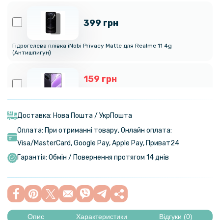
399 грн
Гідрогелева плівка iNobi Privacy Matte для Realme 11 4g
(Антишпигун)
159 грн
199 грн
Протиударна гідрогелева плівка Hydrogel Film для Realme 11 4g,
Transparent
Доставка: Нова Пошта / УкрПошта
Оплата: При отриманні товару, Онлайн оплата:
159 грн
Visa/MasterСard, Google Pay, Apple Pay, Приват24
199 грн
Гарантія: Обмін / Повернення протягом 14 днів
Протиударна гідрогелева плівка Hydrogel Film для Realme 11 4g на
задню панель, Transparent
239 грн
299 грн
Опис
Характеристики
Відгуки (0)