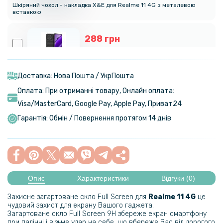
Шкіряний чохол - накладка X&E для Realme 11 4G з металевою
вставкою
288 грн
339 грн
Чохол - накладка Ricco Phantom Shield для Realme 11 4G із
захистом при падінні
Доставка: Нова Пошта / УкрПошта
Оплата: При отриманні товару, Онлайн оплата:
Visa/MasterСard, Google Pay, Apple Pay, Приват24
299 грн
Гарантія: Обмін / Повернення протягом 14 днів
Гідрогелева плівка iNobi Matte для Realme 11 4g, Матова
399 грн
Опис
Характеристики
Відгуки (0)
Гідрогелева плівка iNobi Privacy Matte для Realme 11 4g
(Антишпигун)
Захисне загартоване скло Full Screen для
Realme 11 4G
це
чудовий захист для екрану Вашого гаджета.
Загартоване скло Full Screen 9H збереже екран смартфону
при падінні і візьме удар на себе, що вбереже Вас від дорогого