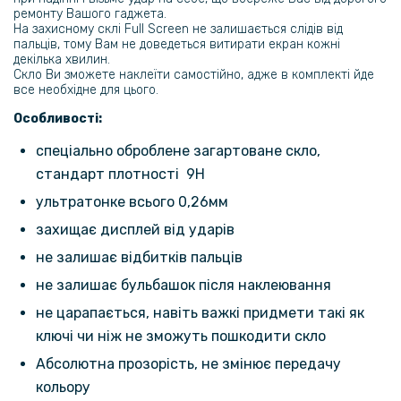
299 грн
ремонту Вашого гаджета.
На захисному склі Full Screen не залишається слідів від
пальців, тому Вам не доведеться витирати екран кожні
Гідрогелева плівка iNobi Matte для Realme 11 4g на задню панель,
декілька хвилин.
Матова
Скло Ви зможете наклеїти самостійно, адже в комплекті йде
все необхідне для цього.
299 грн
Особливості:
спеціально оброблене загартоване скло,
Чохол - накладка TPU Color Matte Ring для Realme 11 4G
стандарт плотності 9H
ультратонке всього 0,26мм
305 грн
захищає дисплей від ударів
359 грн
не залишає відбитків пальців
Чохол накладка Omeve Magnetic Ring для Realme 11 4G
не залишає бульбашок після наклеювання
246 грн
не царапається, навіть важкі придмети такі як
289 грн
ключі чи ніж не зможуть пошкодити скло
Шкіряний чохол - накладка CODE Tactile Experience для Realme 11
Абсолютна прозорість, не змінює передачу
4G
кольору