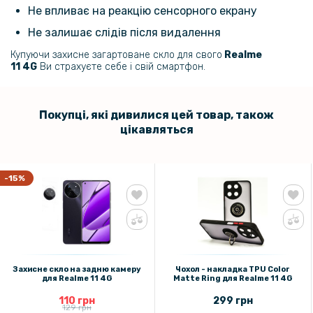
Не впливає на реакцію сенсорного екрану
110 грн
Не залишає слідів після видалення
129 грн
Купуючи захисне загартоване скло для свого
Realme
Захисне скло на задню камеру для Realme 11 4G
11 4G
Ви страхуєте себе і свій смартфон.
144 грн
169 грн
Покупці, які дивилися цей товар, також
цікавляться
Захисна рамка зі склом XO Tempered на задню камеру для Apple
iPhone 11 Pro, iPhone 11 Pro Max
-15%
159 грн
199 грн
Протиударна гідрогелева плівка Hydrogel Film для Realme 11 4g,
Transparent
143 грн
Захисне скло на задню камеру
Чохол - накладка TPU Color
для Realme 11 4G
Matte Ring для Realme 11 4G
179 грн
110 грн
299 грн
129 грн
Чохол - накладка TPU Virgin для Realme 11 4G