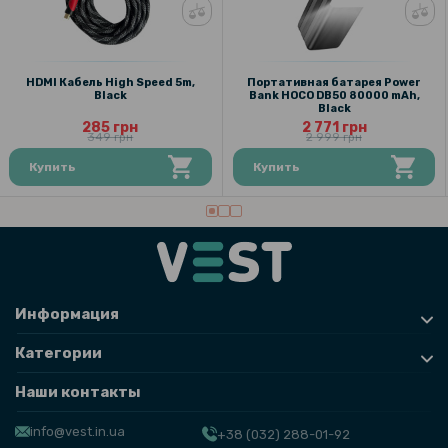
HDMI Кабель High Speed 5m,
Портативная батарея Power
Black
Bank HOCO DB50 80000 mAh,
Black
285 грн
2 771 грн
349 грн
2 999 грн
Купить
Купить
Информация
Категории
Наши контакты
info@vest.in.ua
+38 (032) 288-01-92