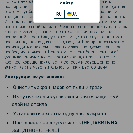
Естественно, бывали моменты, когда часы падали или
сайту
подвергались воздействию внешних факторов. Последствия
этого могут быть крайне отрицательными – от царапин и
RU
UA
трещин на экране и корпусе или вообще его неисправность.
Использование защитного чехла со стеклом в этом случае
просто идеальный вариант. Чехол полностью покрывает весь
корпус и изгибы, а защитное стекло отлично защищает
сенсорный экран. Следует отметить, что не нужно вынимать
часы из-под чехла для его подзарядки. Все процессы можно
производить с чехлом, поскольку здесь предусмотрены все
необходимые вырезы. При этом не стоит беспокоиться об
уменьшении чувствительности экрана, стекло тонкое и
крепкое, хорошо прилегает к сенсору и совершенно не
влияет как на чувствительность, так и цветоотдачу.
Инструкция по установке:
Очистить экран часов от пыли и грязи
Вынуть чехол из упаковки и снять защитный
слой из стекла
Установить чехол на одну часть экрана
Постепенно на другую часть (НЕ ДАВИТЬ НА
ЗАЩИТНОЕ СТЕКЛО)