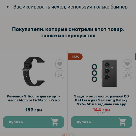
Зафиксировать чехол, используя только бампер.
Покупатели, которые смотрели этот товар,
также интересуются
-15%
Ремешок Silicone для смарт-
Защитное стекло с рамкой CD
часов Mobvoi TicWatch Pro 5
Pattern для Samsung Galaxy
S25+ 5G на заднюю камеру
189 грн
144 грн
169 грн
Купить
Купить