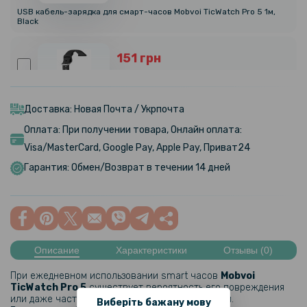
USB кабель-зарядка для смарт-часов Mobvoi TicWatch Pro 5 1м,
Black
151 грн
189 грн
Ремешок Silicone для смарт-часов Mobvoi TicWatch Pro 5
Доставка: Новая Почта / Укрпочта
Оплата: При получении товара, Онлайн оплата:
169 грн
Visa/MasterCard, Google Pay, Apple Pay, Приват24
199 грн
Гарантия: Обмен/Возврат в течении 14 дней
Ремешок Ocean Band для Mobvoi TicWatch E3, 20mm
Описание
Характеристики
Отзывы (0)
При ежедневном использовании smart часов
Mobvoi
TicWatch Pro 5
существует вероятность его повреждения
или даже частичной потери привлекательности.
Виберіть бажану мову