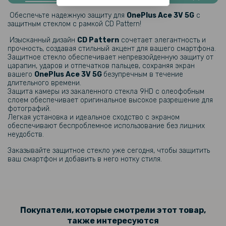
Обеспечьте надежную защиту для
OnePlus Ace 3V​ 5G​​
с
защитным стеклом с рамкой CD Pattern!
299 грн
Изысканный дизайн
CD Pattern
сочетает элегантность и
прочность, создавая стильный акцент для вашего смартфона.
Гидрогелевая пленка iNobi Matte для OnePlus Ace 3V на заднюю
Защитное стекло обеспечивает непревзойденную защиту от
панель, Матовая
царапин, ударов и отпечатков пальцев, сохраняя экран
вашего
OnePlus Ace 3V​ 5G​
безупречным в течение
длительного времени.
246 грн
Защита камеры из закаленного стекла 9HD с олеофобным
слоем обеспечивает оригинальное высокое разрешение для
289 грн
фотографий.
Легкая установка и идеальное сходство с экраном
Кожаный чехол - накладка CODE Tactile Experience для OnePlus Ace
3V 5G
обеспечивают беспроблемное использование без лишних
неудобств.
Заказывайте защитное стекло уже сегодня, чтобы защитить
159 грн
ваш смартфон
и добавить в него нотку стиля.
239 грн
Чехол - накладка Epik Delicate для OnePlus Ace 3V 5G
135 грн
Покупатели, которые смотрели этот товар,
также интересуются
159 грн