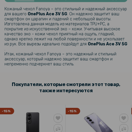
Кожаный чехол Fanoya – это стильный и надежный аксессуар
135 грн
для вашего
OnePlus Ace 3V 5G​
. Он надежно защитит ваш
смартфон он царапин и падений с небольшой высоты.
159 грн
Изготовлена данная модель из материалов TPU+PC, а
покрытие из искусственной эко – кожи. Учитывая высокое
Защитное стекло Full Screen Tempered Glass для OnePlus Ace 3V
качество эко - кожи чехол приятный на ощупь, гладкий,
5G, Black
однако крепко лежит на любой поверхности и не ускользает
из рук. Все вырезы идеально подойдут для
OnePlus Ace 3V 5G​
.
129 грн
Итак, кожаный чехол Fanoya – это надежный и стильный
аксессуар, который надежно защитит ваш смартфон и
199 грн
непременно подчеркнет ваш стиль.
Защитное стекло с рамкой CD Pattern для OnePlus Ace 3V​ 5G​ на
заднюю камеру
Покупатели, которые смотрели этот товар,
также интересуются
-15%
-15%