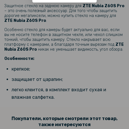
Защитное стекло на заднюю камеру для
ZTE Nubia Z60S Pro
199 грн
– это очень полезный аксессуар. Для того чтобы защитить
дорогие мегапиксели, можно купить стекло на камеру для
ZTE Nubia Z60S Pro
.
Противоударная гидрогелевая пленка Hydrogel Film для ZTE Nubia
Z60s Pro на заднюю панель, Transparent
Особенно стекло для камеры будет актуально для вас, если
вы не носите телефон в защитном чехле, или чехол слишком
тонкий, чтобы защитить камеру. Стекло накрывает всю
299 грн
платформу с камерами, а благодаря точным вырезам под
ZTE
Nubia Z60S Pro
никак не уменьшает видимость, угол обзора.
Особенности:
Гидрогелевая пленка iNobi Matte для ZTE Nubia Z60s Pro на заднюю
панель, Матовая
крепкое;
135 грн
защищает от царапин;
169 грн
легко клеится, в комплект входит сухая и
Матовый чехол накладка TPU для ZTE Nubia Z60S Pro, Black
влажная салфетка.
169 грн
199 грн
Покупатели, которые смотрели этот товар,
также интересуются
Защитное стекло Privacy Full Screen для ZTE Nubia Z60S Pro с