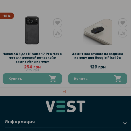
рамкой для поклейки, Black
-15%
297 грн
349 грн
Чехол - книжка Velvet Leather Case для ZTE Nubia Z60S Pro
552 грн
Чехол X&E для iPhone 17 Pro Max с
Защитное стекло на заднюю
649 грн
металлической вставкой и
камеру для Google Pixel 9a
защитой на камеру
254 грн
129 грн
Противоударный чехол накладка Metal Glass для ZTE nubia Z60S
299 грн
Pro
Купить
Купить
Информация