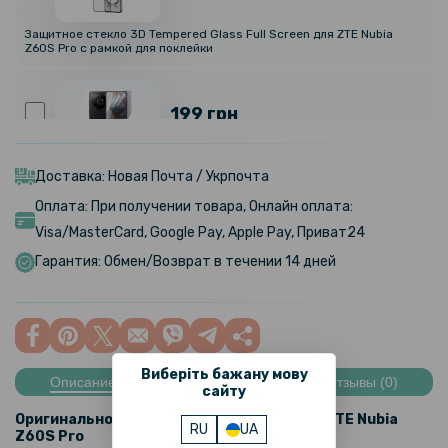
Защитное стекло 3D Tempered Glass Full Screen для ZTE Nubia
Z60S Pro с рамкой для поклейки
199 грн
Противоударная гидрогелевая пленка Hydrogel Film для ZTE Nubia
Z60s Pro, Transparent
Доставка: Новая Почта / Укрпочта
Оплата: При получении товара, Онлайн оплата:
Visa/MasterCard, Google Pay, Apple Pay, Приват24
299 грн
Гарантия: Обмен/Возврат в течении 14 дней
Гидрогелевая пленка iNobi Matte для ZTE Nubia Z60s Pro, Матовая
399 грн
Виберіть бажану мову
Описание
Характеристики
Отзывы (0)
сайту
Гидрогелевая пленка iNobi Privacy Matte для ZTE Nubia Z60s Pro
(Антишпион)
Оригинальное стекло на заднюю камеру
ZTE Nubia
RU
UA
Z60S Pro