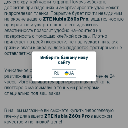
для его хрупкой части-экрана. Помочь избежать
дефектов при падениях и амортизировать удар может
79 грн
гидрогелевая пленка. Покрытие будет почти невидимым
на экране вашего
ZTE
Nubia Z60s
Pro
, ведь полностью
119 грн
прозрачное и ультратонкое, а его идеальная
Защитное стекло Tempered Glass 0.3mm для ZTE Blade A73 5G,
эластичность позволит удобно наноситься на
Transparent
поверхность с помощью клейкой основы. Плотно
прилегает по всей плоскости, не подпускает никаких
143 грн
грязи и влаги к экрану, легко поддается протиранию не
оставляет жирных разводов.
179 грн
Виберіть бажану мову
сайту
Защитное стекло 3D Tempered Glass Full Screen для ZTE Nubia
Z60S Pro с рамкой для поклейки
Уникальное свойство материала позволяет
RU
UA
разглаживаться после мелких царапин в течение 24
часов. Изготавливается бронированная пленка на
135 грн
плоттере с максимально точными размерами,
169 грн
специально под ваш заказ
Матовый чехол накладка TPU для ZTE Nubia Z60S Pro, Black
В нашем магазине вы сможете купить гидрогелевую
169 грн
пленку для вашего
ZTE
Nubia Z60s Pro​​​
в высоком
качестве и по низкой цене!
199 грн