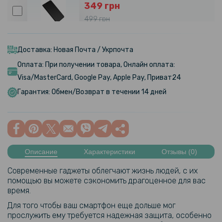
349 грн
499 грн
Чехол книжка New Leather Case для ZTE nubia Z50S Pro
Доставка: Новая Почта / Укрпочта
297 грн
Оплата: При получении товара, Онлайн оплата:
349 грн
Visa/MasterCard, Google Pay, Apple Pay, Приват24
Чехол - книжка Velvet Leather Case для ZTE Nubia Z60S Pro
Гарантия: Обмен/Возврат в течении 14 дней
552 грн
649 грн
Противоударный чехол накладка Metal Glass для ZTE nubia Z60S
Описание
Характеристики
Отзывы (0)
Pro
Современные гаджеты облегчают жизнь людей, с их
79 грн
помощью вы можете сэкономить драгоценное для вас
время.
119 грн
Для того чтобы ваш смартфон еще дольше мог
Защитное стекло Tempered Glass 0.3mm для ZTE nubia Z50S Pro,
прослужить ему требуется надежная защита, особенно
Transparent