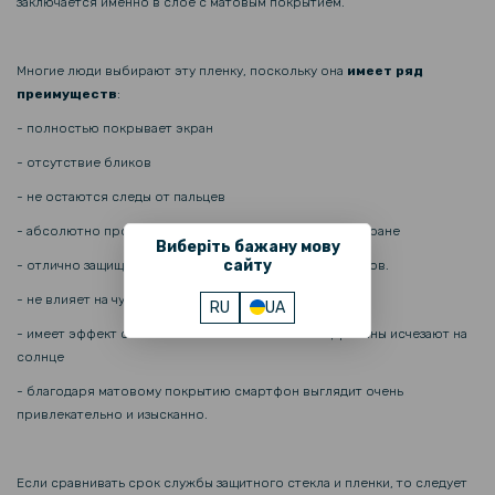
металлической вставкой
заключается именно в слое с матовым покрытием.
237 грн
Многие люди выбирают эту пленку, поскольку она
имеет ряд
279 грн
преимуществ
:
Кожаный чехол - накладка Fanoya для OnePlus Ace 2 / 11R
- полностью покрывает экран
- отсутствие бликов
246 грн
- не остаются следы от пальцев
289 грн
- абсолютно прозрачная и практически не видна на экране
Виберіть бажану мову
Кожаный чехол - накладка CODE Tactile Experience для OnePlus Ace
3V 5G
сайту
- отлично защищает от повреждений, царапин и порезов.
- не влияет на чувствительность
RU
UA
161 грн
- имеет эффект самовосстановления – мелкие царапины исчезают на
189 грн
солнце
Защитное стекло Tempered Glass 0.3mm для OnePlus Ace 3V 5G
- благодаря матовому покрытию смартфон выглядит очень
привлекательно и изысканно.
135 грн
159 грн
Если сравнивать срок службы защитного стекла и пленки, то следует