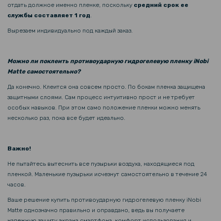
299 грн
отдать должное именно пленке, поскольку
средний срок ее
службы составляет 1 год
.
Чехол-накладка TPU Color Matte Ring для Motorola Edge 40 Pro
Вырезаем индивидуально под каждый заказ.
237 грн
279 грн
Можно ли поклеить противоударную гидрогелевую пленку iNobi
Matte самостоятельно?
Закаленное защитное стекло 3D Full Screen Tempered Glass для
Motorola Razr 50 Ultra / Razr+ 2024, Black
Да конечно. Клеится она совсем просто. По бокам пленка защищена
защитными слоями. Сам процесс интуитивно прост и не требует
особых навыков. При этом само положение пленки можно менять
118 грн
несколько раз, пока все будет идеально.
139 грн
Защитное стекло 3D Tempered Glass на заднюю камеру для
Motorola Razr 50 Ultra / Razr+ 2024
Важно!
Не пытайтесь вытеснить все пузырьки воздуха, находящиеся под
239 грн
пленкой. Маленькие пузырьки исчезнут самостоятельно в течение 24
299 грн
часов.
Ваше решение купить противоударную гидрогелевую пленку iNobi
Гидрогелевая пленка iNobi Matte для Motorola Edge 50 Neo,
Матовая
Matte однозначно правильно и оправдано, ведь вы получаете
надежную защиту экрана смартфона, комфорт использования и