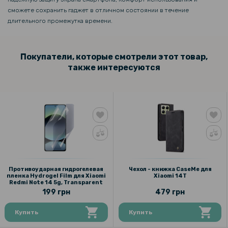
сможете сохранить гаджет в отличном состоянии в течение
118 грн
длительного промежутка времени.
139 грн
Защитное стекло Tempered Glass для Motorola Moto G75
Покупатели, которые смотрели этот товар,
также интересуются
Противоударная гидрогелевая
Чехол - книжка CaseMe для
пленка Hydrogel Film для Xiaomi
Xiaomi 14T
Redmi Note 14 5g, Transparent
199 грн
479 грн
Купить
Купить