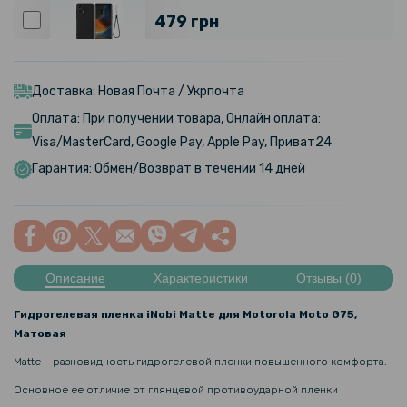
479 грн
Чехол - накладка Silicone Cover Full для Motorola Edge 50 Fusion
Доставка: Новая Почта / Укрпочта
Оплата: При получении товара, Онлайн оплата:
439 грн
Visa/MasterCard, Google Pay, Apple Pay, Приват24
Защитное стекло Full Screen Full Glue 3D Tempered Glass для
Гарантия: Обмен/Возврат в течении 14 дней
Motorola Edge 50 Fusion, Black
679 грн
Описание
Характеристики
Отзывы (0)
Чехол - книжка Beauty Case для Motorola Edge 50 Fusion с
зеркалом
Гидрогелевая пленка iNobi Matte для Motorola Moto G75,
Матовая
569 грн
Matte – разновидность гидрогелевой пленки повышенного комфорта.
669 грн
Основное ее отличие от глянцевой противоударной пленки
Чехол накладка OMEVE Color Frame для Motorola Razr 50 Ultra /