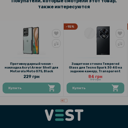
Покупатели, которые смотрели этот товар,
также интересуются
-15%
Противоударный чехол -
Защитное стекло Tempered
накладка Acryl Armor Shell для
Glass для Tecno Spark 30 4G на
Motorola Moto G75, Black
заднюю камеру, Transparent
229 грн
84 грн
99 грн
Купить
Купить