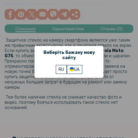
Описание
Характеристики
Отзывы (0)
Защитное стекло на камеру смартфона является уже таким
же привычным аксессуаром, как и защитное стекло на экран.
Если купить защитное стекло для камеры
Motorola Moto
Виберіть бажану мову
G75
, то объектив камеры получит защиту от грязи и царапин.
сайту
Прекрасно понятно, что если повредить камеру, то
отремонтировать ее скорее всего не удастся, а замена на
RU
UA
новую точно будет дорогой. Гораздо разумнее будет просто
купить защитное стекло на камеру и уберечь себя от
ненужных больших затрат в будущем на ремонт или замену
камеры.
Тем более наличие стекла не снижает качество фото и
видео, поэтому бояться использовать такое стекло нет
оснований.