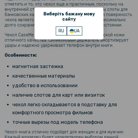
отметить и то, что чехол еще и практичным, поскольку на
Защитное стекло Tempered Glass 0.3mm для Xiaomi 14T
внутренней стороне верхней крышки размещены слоты для
Виберіть бажану мову
банковских карт или денег, например. Наружная поверхность
сайту
чехла является износостойкой, что позволит максимально
239 грн
долго сохранить его внешний вид в отличном состоянии.
RU
UA
299 грн
Чехол CaseMe изготовлен на основе синтетической кожи
отличного качества. Силиконовый держатель амортизирует
Защитное стекло Privacy Screen для Xiaomi 14T / 14T Pro, Black
удары и надежно удерживает телефон внутри книги.
Особенности:
103 грн
129 грн
магнитная застежка
качественные материалы
Защитное стекло Tempered Glass на заднюю камеру для Realme
C61 (India)
удобство в использовании
наличие слотов для карт или визиток
159 грн
чехол легко складывается в подставку для
199 грн
комфортного просмотра фильмов
Противоударная гидрогелевая пленка Hydrogel Film для Huawei
P40 lite, Transparent
точные вырезы под модель телефона
Чехол-книга отлично подойдет для женщин и для мужчин.
159 грн
Каждый владелец будет удовлетворен выбором данной