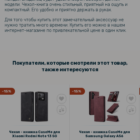
модели. Чехол-книга очень стильный, приятный на ощупь и
199 грн
компактный. Его удобно и приятно держать в руках.
Противоударная гидрогелевая пленка Hydrogel Film для Xiaomi
Для того чтобы купить этот замечательный аксессуар не
14T, Transparent
нужно тратить много времени. Купить его можно в нашем
интернет-магазине по привлекательной цене в один клик.
254 грн
299 грн
Защитное стекло Full Screen Tempered Glass для Xiaomi 14T / 14T
Pro, Black
Покупатели, которые смотрели этот товар,
также интересуются
231 грн
289 грн
-15%
-15%
Кожаный чехол - накладка CODE Tactile Experience для Xiaomi 14T
Чехол - книжка CaseMe для
Чехол - книжка CaseMe для
Xiaomi Redmi Note 13 5G
Samsung Galaxy A56