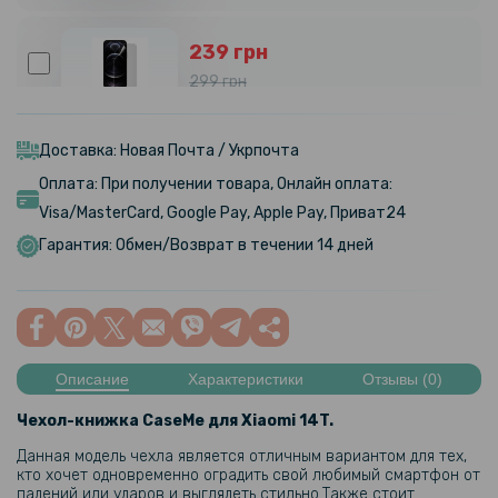
239 грн
299 грн
Гидрогелевая пленка iNobi Matte для Xiaomi 14T, Матовая
Доставка: Новая Почта / Укрпочта
319 грн
Оплата: При получении товара, Онлайн оплата:
399 грн
Visa/MasterCard, Google Pay, Apple Pay, Приват24
Гидрогелевая пленка iNobi Privacy Matte для Xiaomi 14T
Гарантия: Обмен/Возврат в течении 14 дней
(Антишпион)
159 грн
199 грн
Описание
Характеристики
Отзывы (0)
Противоударная гидрогелевая пленка Hydrogel Film для Xiaomi 14T
на заднюю панель, Transparent
Чехол-книжка CaseMe для
Xiaomi 14T​.
203 грн
Данная модель чехла является отличным вариантом для тех,
кто хочет одновременно оградить свой любимый смартфон от
239 грн
падений или ударов и выглядеть стильно.
Также стоит