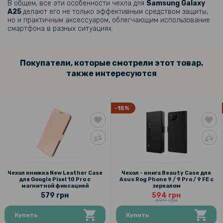
В общем, все эти особенности чехла для
Samsung Galaxy
A25​
делают его не только эффективным средством защиты,
но и практичным аксессуаром, облегчающим использование
смартфона в разных ситуациях.
Покупатели, которые смотрели этот товар,
также интересуются
-15%
Чехол книжка New Leather Case
Чехол - книга Beauty Case для
для Google Pixel 10 Pro с
Asus Rog Phone 9 / 9 Pro / 9 FE с
магнитной фиксацией
зеркалом
579 грн
594 грн
699 грн
Купить
Купить