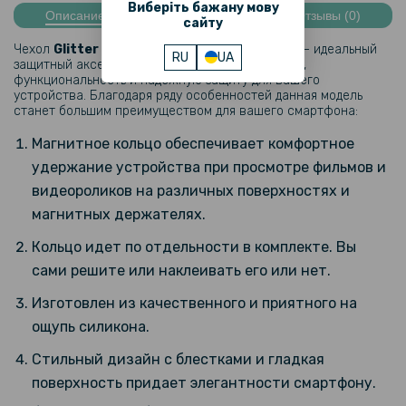
Виберіть бажану мову
199 грн
Описание
Характеристики
Отзывы (0)
сайту
Закаленное защитное стекло Full Screen Tempered Glass для
Чехол
Glitter Case для Samsung Galaxy A25​
– идеальный
Samsung Galaxy A25, Black
RU
UA
защитный аксессуар, сочетающий в себе стиль,
функциональность и надежную защиту для вашего
устройства. Благодаря ряду особенностей данная модель
103 грн
станет большим преимуществом для вашего смартфона:
129 грн
Магнитное кольцо обеспечивает комфортное
Защитная рамка со стеклом на заднюю камеру Tempered Glass
удержание устройства при просмотре фильмов и
для Samsung Galaxy A25
видеороликов на различных поверхностях и
магнитных держателях.
Кольцо идет по отдельности в комплекте. Вы
сами решите или наклеивать его или нет.
Изготовлен из качественного и приятного на
ощупь силикона.
Стильный дизайн с блестками и гладкая
поверхность придает элегантности смартфону.