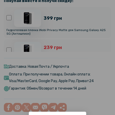
Покупай вместе и получи скидку:
399 грн
Гидрогелевая пленка iNobi Privacy Matte для Samsung Galaxy A25
5G (Антишпион)
239 грн
299 грн
Гидрогелевая пленка iNobi Matte для Samsung Galaxy A25 5G,
Матовая
Доставка: Новая Почта / Укрпочта
Оплата: При получении товара, Онлайн оплата:
239 грн
Visa/MasterCard, Google Pay, Apple Pay, Приват24
299 грн
Гарантия: Обмен/Возврат в течении 14 дней
Гидрогелевая пленка iNobi Matte для Samsung Galaxy A25 5G на
заднюю панель, Матовая
169 грн