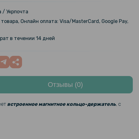
е защитное стекло Full Screen
lass для Oppo Reno11 F, Black
189 грн
 / Укрпочта
товара, Онлайн оплата: Visa/MasterCard, Google Pay,
159 грн
арная гидрогелевая пленка
ilm для Oppo Reno11 F, Transparent
199 грн
рат в течении 14 дней
239 грн
ая пленка iNobi Matte для Oppo
Матовая
299 грн
Отзывы (0)
239 грн
ая пленка iNobi Matte для Oppo
на заднюю панель, Матовая
299 грн
еет
встроенное магнитное кольцо-держатель
, с
280 грн
кладка TPU Color Matte Ring для
1 F
329 грн