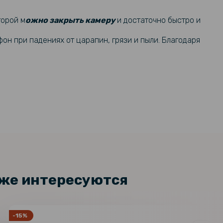
189 грн
адка Ricco Camera Sliding для
1 F
торой м
ожно закрыть камеру
и достаточно быстро и
299 грн
он при падениях от царапин, грязи и пыли. Благодаря
237 грн
акладка Armored Case Sota для
1 F
279 грн
246 грн
ехол - накладка CODE Tactile
 для Oppo Reno11 F
289 грн
179 грн
арный чехол - накладка Omeve
l для Oppo Reno11 F, Black
279 грн
кже интересуются
169 грн
стекло Full Screen Tempered
Oppo A3 / A3x 4G / A40m, Black
199 грн
-15%