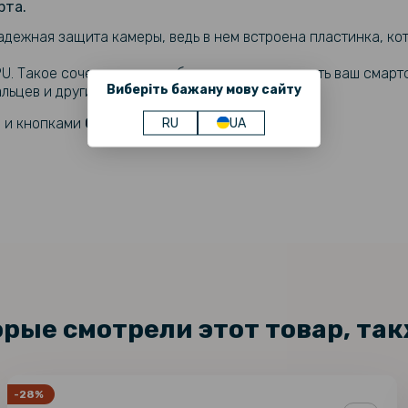
рта.
Чехол накл
Oppo Reno1
дежная защита камеры, ведь в нем встроена пластинка, ко
PU. Такое сочетание способно надежно защитить ваш смартф
Виберіть бажану мову сайту
льцев и других пятен.
Чехол - н
Oppo Reno1
и и кнопками
Oppo Reno11 F​.
RU
UA
Кожаный ч
Experience
Противоуд
Armor Shel
орые смотрели этот товар, та
Защитное 
Glass для 
-28%