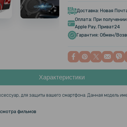
Закаленно
Tempered G
Доставка: Новая Почта
Оплата: При получении 
Apple Pay, Приват24
Противоуд
Hydrogel F
Гарантия: Обмен/Возв
Гидрогелев
Reno11 F, 
Характеристики
Гидрогелев
Reno11 F 
ксессуар, для защиты вашего смартфона. Данная модель им
Чехол - на
осмотра фильмов
Oppo Reno1