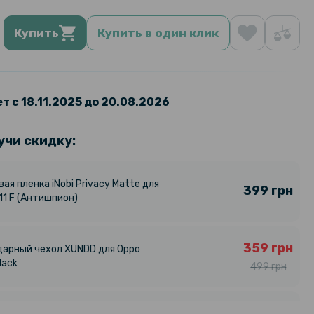
Купить
Купить в один клик
т с 18.11.2025 до 20.08.2026
учи скидку:
ая пленка iNobi Privacy Matte для
399 грн
11 F (Антишпион)
359 грн
арный чехол XUNDD для Oppo
lack
499 грн
161 грн