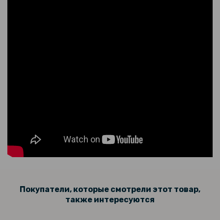
Противоударная гидрогелевая пленка Hydrogel Film для Oppo
Reno11 F, Transparent
159 грн
199 грн
Противоударная гидрогелевая пленка Hydrogel Film для Oppo
Reno11 F на камеру 3 шт, Transparent
161 грн
189 грн
Закаленное защитное стекло Full Screen Tempered Glass для Oppo
Reno11 F, Black
Покупатели, которые смотрели этот товар,
также интересуются