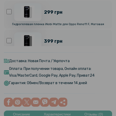
299 грн
Гидрогелевая пленка iNobi Matte для Oppo Reno11 F, Матовая
399 грн
Гидрогелевая пленка iNobi Privacy Matte для Oppo Reno11 F
(Антишпион)
Доставка: Новая Почта / Укрпочта
Оплата: При получении товара, Онлайн оплата:
299 грн
Visa/MasterCard, Google Pay, Apple Pay, Приват24
Гарантия: Обмен/Возврат в течении 14 дней
Гидрогелевая пленка iNobi Matte для Oppo Reno11 F на заднюю
панель, Матовая
280 грн
329 грн
Описание
Характеристики
Отзывы (0)