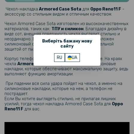
Чехол - накладка TPU Color Matte Ring для Oppo Reno11 F
Чехол-накладка
Armored Case Sota
для
Oppo Reno11 F​
-
аксессуар со стильным видом и отличным качеством.
189 грн
Чехол Armored Case Sota изготовлен из высококачественных
299 грн
материалов, таких как:
ТПУ и силикон
. Благодаря дизайну в
виде сот, внешняя поверхность чехла выглядит стильно и
Чехол накладка Ricco Camera Sliding для Oppo Reno11 F
неординарно. Во внутренней части чехла расположен
Виберіть бажану мову
силиконовый ободок, который служит дополнительной
сайту
защитой от пыли и грязи.
246 грн
RU
UA
Корпус телефона надежно закрепляется в чехле. На краях
289 грн
чехла
Armored Case Sota
расположены силиконовые
накладки, которые обеспечивают максимальную защиту, ведь
Кожаный чехол - накладка CODE Tactile Experience для Oppo Reno11
выполняют функцию амортизации.
F
При падении вся сила удара пойдет на чехол, а именно на
силиконовые накладки, которые на нем, а телефон не
239 грн
пострадает.
359 грн
Если Вы хотите выглядеть стильно, не прилагая лишних
усилий, тогда чехол накладка Armored Case Sota для
Oppo
Чехол - накладка Omeve Magnetic Ring для Oppo Reno11 F
Reno11 F
для вас.
159 грн
199 грн