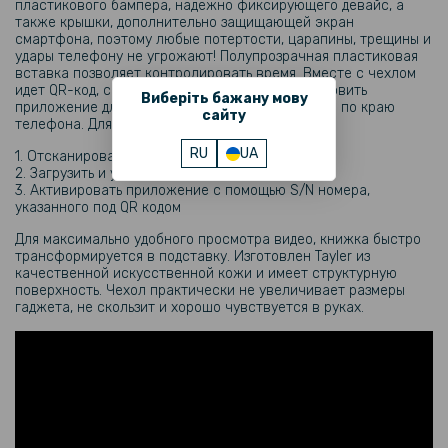
пластикового бампера, надежно фиксирующего девайс, а
239 грн
также крышки, дополнительно защищающей экран
смартфона, поэтому любые потертости, царапины, трещины и
299 грн
удары телефону не угрожают! Полупрозрачная пластиковая
вставка позволяет контролировать время. Вместе с чехлом
Гидрогелевая пленка iNobi Matte для Samsung Galaxy S23 Ultra на
заднюю панель, Матовая
идет QR-код, с помощью которого можно установить
Виберіть бажану мову
приложение для вывода информационного окна по краю
сайту
телефона. Для этого нужно:
144 грн
RU
UA
1. Отсканировать QR код
169 грн
2. Загрузить и установить приложение
3. Активировать приложение с помощью S/N номера,
Защитная рамка со стеклом на заднюю камеру Tempered Glass
указанного под QR кодом
для Samsung Galaxy S23 Ultra
Для максимально удобного просмотра видео, книжка быстро
трансформируется в подставку. Изготовлен Tayler из
159 грн
качественной искусственной кожи и имеет структурную
поверхность. Чехол практически не увеличивает размеры
199 грн
гаджета, не скользит и хорошо чувствуется в руках.
Противоударная гидрогелевая пленка Hydrogel Film для Samsung
Galaxy S23, Transparent
159 грн
199 грн