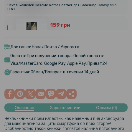
Чехол-кошелек CaseMe Retro Leather для Samsung Galaxy S23
Ultra
159 грн
199 грн
Противоударная гидрогелевая пленка Hydrogel Film для Samsung
Galaxy S23 Ultra, Transparent
Доставка: Новая Почта / Укрпочта
Оплата: При получении товара, Онлайн оплата:
239 грн
Visa/MasterCard, Google Pay, Apple Pay, Приват24
299 грн
Гарантия: Обмен/Возврат в течении 14 дней
Гидрогелевая пленка iNobi Matte для Samsung Galaxy S23 Ultra,
Матовая
319 грн
399 грн
Описание
Характеристики
Отзывы (0)
Гидрогелевая пленка iNobi Privacy Matte для Samsung Galaxy S23
Чехлы-книжки всем известны как надежный вид аксессуара
Ultra (Антишпион)
для максимальной защиты смартфона со всех сторон!
Особенностью такой книжки является наличие встроенного