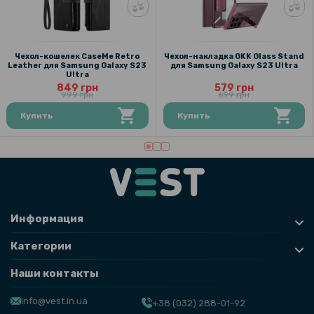
199 грн
Противоударная гидрогелевая пленка Hydrogel Film для Samsung
Galaxy S23 Ultra на заднюю панель, Transparent
Чехол-кошелек CaseMe Retro
Чехол-накладка GKK Glass Stand
Leather для Samsung Galaxy S23
для Samsung Galaxy S23 Ultra
Ultra
239 грн
849 грн
579 грн
999 грн
699 грн
299 грн
Купить
Купить
Чехол-накладка TPU Color Matte Ring для Samsung Galaxy S23
Ultra
Информация
Категории
Наши контакты
info@vest.in.ua
+38 (032) 288-01-92