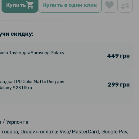
Купить
Купить в один клик
учи скидку:
жка Tayler для Samsung Galaxy
449 грн
ладка TPU Color Matte Ring для
299 грн
alaxy S23 Ultra
579 грн
ладка GKK Glass Stand для
alaxy S23 Ultra
699 грн
 / Укрпочта
товара, Онлайн оплата: Visa/MasterCard, Google Pay,