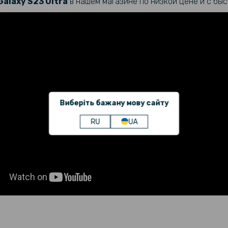
Galaxy
S23 Ultra
в нашем магазине по низкой цене и с быс
Противоуд
Hydrogel F
на камеру 
Защитная 
камеру Te
S23 Ultra
Противоуд
Виберіть бажану мову сайту
Hydrogel F
5G, Transp
RU
UA