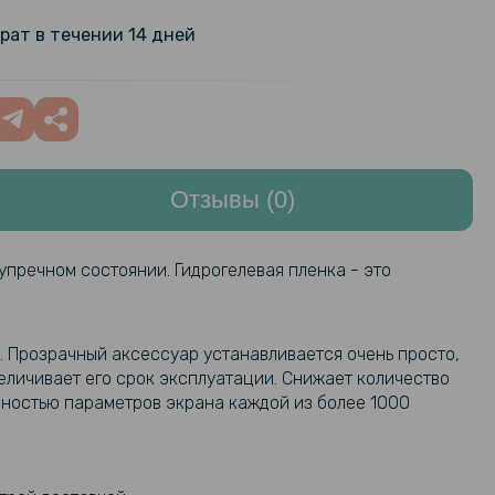
Leather Soft Shell для Samsung
469 грн
рат в течении 14 дней
280 грн
ладка Epik Generous для Samsung
 Ultra
329 грн
Отзывы (0)
239 грн
адка Armor Case with Card Slot
ng Galaxy S23 Ultra
329 грн
упречном состоянии. Гидрогелевая пленка - это
849 грн
елек CaseMe Retro Leather для
alaxy S23 Ultra
999 грн
. Прозрачный аксессуар устанавливается очень просто,
еличивает его срок эксплуатации. Снижает количество
чностью параметров экрана каждой из более 1000
арная гидрогелевая пленка
159 грн
ilm для Samsung Galaxy S23 Ultra
199 грн
 панель, Transparent