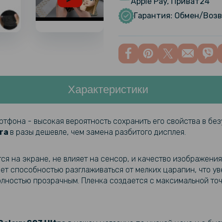
Apple Pay, Приват24
Чехол GKK 
S23 Ultra
Гарантия: Обмен/Возв
Чехол-нак
Galaxy S23
Характеристики
Чехол-накл
для Samsu
фона - высокая вероятность сохранить его свойства в без
tra
в разы дешевле, чем замена разбитого дисплея.
Чехол-кош
Samsung G
я на экране, не влияет на сенсор, и качество изображения
ет способностью разглаживаться от мелких царапин, что ув
полностью прозрачным. Пленка создается с максимальной то
Противоуд
Hydrogel F
на заднюю