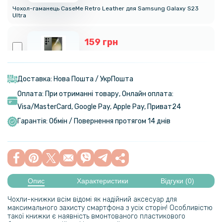
Чохол-гаманець CaseMe Retro Leather для Samsung Galaxy S23
Ultra
159 грн
199 грн
Протиударна гідрогелева плівка Hydrogel Film Samsung Galaxy
S23 Ultra, Transparent
Доставка: Нова Пошта / УкрПошта
Оплата: При отриманні товару, Онлайн оплата:
239 грн
Visa/MasterСard, Google Pay, Apple Pay, Приват24
299 грн
Гарантія: Обмін / Повернення протягом 14 днів
Гідрогелева плівка iNobi Matte Samsung Galaxy S23 Ultra, Матова
319 грн
399 грн
Опис
Характеристики
Відгуки (0)
Гідрогелева плівка iNobi Privacy Matte Samsung Galaxy S23 Ultra
(Антишпигун)
Чохли-книжки всім відомі як надійний аксесуар для
максимального захисту смартфона з усіх сторін! Особливістю
такої книжки є наявність вмонтованого пластикового