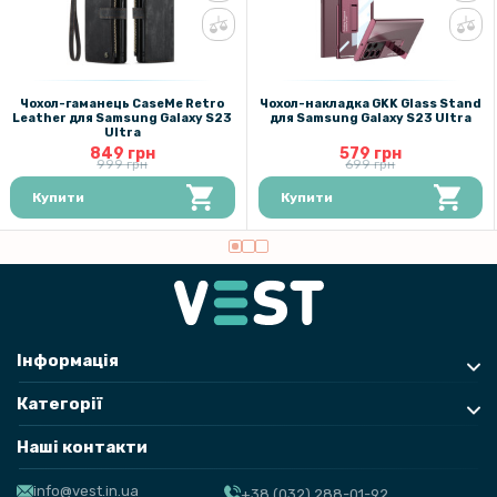
Протиударна гідрогелева плівка Hydrogel Film для Samsung Galaxy
S23 Ultra на задню панель, Transparent
239 грн
Чохол-гаманець CaseMe Retro
Чохол-накладка GKK Glass Stand
Leather для Samsung Galaxy S23
для Samsung Galaxy S23 Ultra
299 грн
Ultra
849 грн
579 грн
Чохол-накладка TPU Color Matte Ring для Samsung Galaxy S23
999 грн
699 грн
Ultra
Купити
Купити
Інформація
Категорії
Наші контакти
info@vest.in.ua
+38 (032) 288-01-92