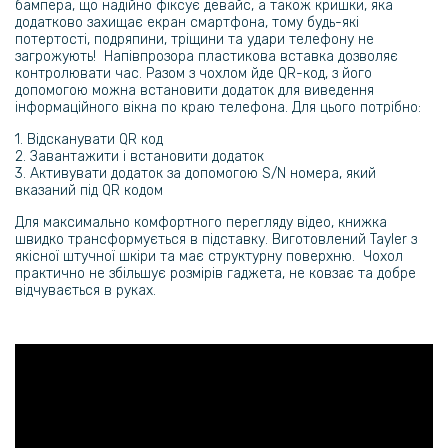
239 грн
бампера, що надійно фіксує девайс, а також кришки, яка
додатково захищає екран смартфона, тому будь-які
299 грн
потертості, подряпини, тріщини та удари телефону не
загрожують! Напівпрозора пластикова вставка дозволяє
Гідрогелева плівка iNobi Matte для Samsung Galaxy S23 Ultra на
контролювати час. Разом з чохлом йде QR-код, з його
задню панель, Матова
допомогою можна встановити додаток для виведення
інформаційного вікна по краю телефона. Для цього потрібно:
144 грн
1. Відсканувати QR код
169 грн
2. Завантажити і встановити додаток
3. Активувати додаток за допомогою S/N номера, який
Захисна рамка зі склом на задню камеру Tempered Glass для
вказаний під QR кодом
Samsung Galaxy S23 Ultra
Для максимально комфортного перегляду відео, книжка
швидко трансформується в підставку. Виготовлений Tayler з
159 грн
якісної штучної шкіри та має структурну поверхню. Чохол
практично не збільшує розмірів гаджета, не ковзає та добре
199 грн
відчувається в руках.
Протиударна гідрогелева плівка Hydrogel Film Samsung Galaxy
S23, Transparent
159 грн
199 грн
Протиударна гідрогелева плівка Hydrogel Film Samsung Galaxy