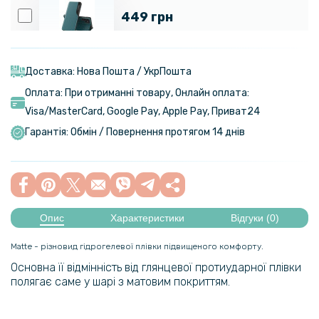
449 грн
Чохол-книжка Tayler для Samsung Galaxy S23 Ultra
Доставка: Нова Пошта / УкрПошта
239 грн
Оплата: При отриманні товару, Онлайн оплата:
329 грн
Visa/MasterСard, Google Pay, Apple Pay, Приват24
Чохол-накладка Armor Case with Card Slot для Samsung Galaxy
Гарантія: Обмін / Повернення протягом 14 днів
S23 Ultra
849 грн
999 грн
Опис
Характеристики
Відгуки (0)
Чохол-гаманець CaseMe Retro Leather для Samsung Galaxy S23
Ultra
Matte - різновид гідрогелевої плівки підвищеного комфорту.
Основна її відмінність від глянцевої протиударної плівки
469 грн
полягає саме у шарі з матовим покриттям.
Чохол GKK Leather Soft Shell для Samsung S23 Ultra