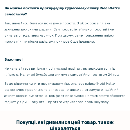
Чи можна поклеїти протиударну гідрогелеву плівку iNobi Matte
самостійно?
Так, звичайно. Клеїться вона дуже просто. З обох боків плівка
захищена захисними шарами. Сам процес інтуїтивно простий і не
вимагає спеціальних навичок. При цьому, саме положення плівки
можна міняти кілька разів, аж поки все буде ідеально.
Важливо!
Не намагайтесь витіснити всі пухирці повітря, які знаходяться під
плівкою. Маленькі бульбашки зникнуть самостійно протягом 24 год.
Ваше рішення купити протиударну гідрогелеву плівку iNobi Matte
однозначно правильне та виправдане, адже ви отримуєте надійний
захист екрана смартфона, комфорт використання та зможете зберегти
гаджет у відмінному стані протягом тривалого проміжку часу.
Покупці, які дивилися цей товар, також
цікавляться