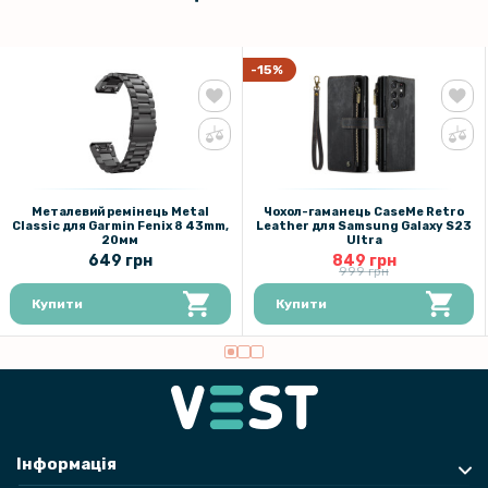
-15%
Металевий ремінець Metal
Чохол-гаманець CaseMe Retro
Classic для Garmin Fenix 8 43mm,
Leather для Samsung Galaxy S23
20мм
Ultra
649 грн
849 грн
999 грн
Купити
Купити
Інформація