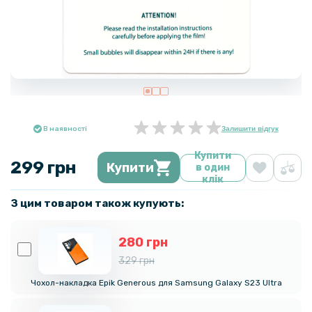
В наявності
Залишити відгук
Купити
299 грн
Купити
в один
клік
З цим товаром також купують:
280 грн
329 грн
Чохол-накладка Epik Generous для Samsung Galaxy S23 Ultra