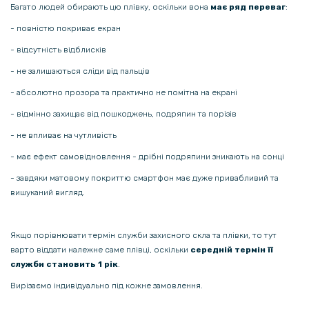
Багато людей обирають цю плівку, оскільки вона
має ряд переваг
:
144 грн
- повністю покриває екран
169 грн
- відсутність відблисків
Захисне скло з рамкою CD Pattern на задню камеру Samsung
- не залишаються сліди від пальців
Galaxy S23 / S23 Plus
- абсолютно прозора та практично не помітна на екрані
- відмінно захищає від пошкоджень, подряпин та порізів
- не впливає на чутливість
- має ефект самовідновлення - дрібні подряпини зникають на сонці
- завдяки матовому покриттю смартфон має дуже привабливий та
вишуканий вигляд.
Якщо порівнювати термін служби захисного скла та плівки, то тут
варто віддати належне саме плівці, оскільки
середній термін її
служби становить 1 рік
.
Вирізаємо індивідуально під кожне замовлення.