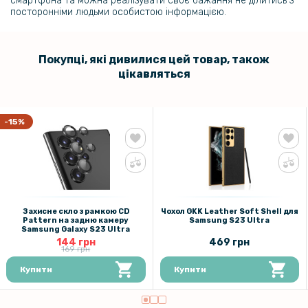
смартфона та можна реалізувати своє бажання не ділитись з
посторонніми людьми особистою інформацією.
Покупці, які дивилися цей товар, також
цікавляться
-15%
Захисне скло з рамкою CD
Чохол GKK Leather Soft Shell для
Pattern на задню камеру
Samsung S23 Ultra
Samsung Galaxy S23 Ultra
144 грн
469 грн
169 грн
Купити
Купити