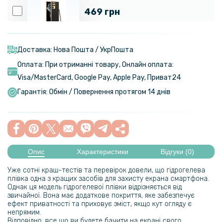
469 грн
Чохол GKK Leather Soft Shell для Samsung S23 Ultra
Доставка: Нова Пошта / УкрПошта
535 грн
Оплата: При отриманні товару, Онлайн оплата:
629 грн
Visa/MasterСard, Google Pay, Apple Pay, Приват24
Чохол - накладка Magsafe Magnetic Ring для Samsung Galaxy S23
Гарантія: Обмін / Повернення протягом 14 днів
Ultra з магнітним кільцем
239 грн
329 грн
Опис
Характеристики
Відгуки (0)
Чохол-накладка Armor Case with Card Slot для Samsung Galaxy
S23 Ultra
Уже сотні краш-тестів та перевірок довели, що гідрогелева
плівка одна з кращих засобів для захисту екрана смартфона.
144 грн
Однак ця модель гідрогелевої плівки відрізняється від
звичайної. Вона має додаткове покриття, яке забезпечує
169 грн
ефект приватності та приховує зміст, якщо кут огляду є
непрямим.
Захисна рамка зі склом на задню камеру Tempered Glass для
Відповідно, все що ви будете бачити на екрані свого