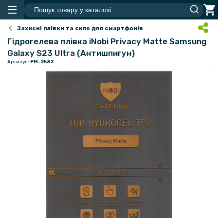
Захисні плівки та скло для смартфонів
Гідрогелева плівка iNobi Privacy Matte Samsung
Galaxy S23 Ultra (Антишпигун)
Артикул:
PM-2582