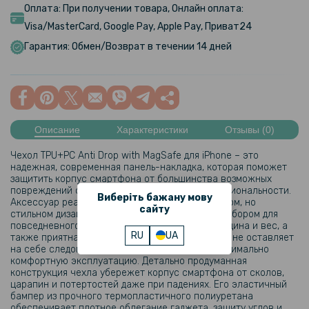
Оплата: При получении товара, Онлайн оплата:
Visa/MasterCard, Google Pay, Apple Pay, Приват24
Гарантия: Обмен/Возврат в течении 14 дней
Описание
Характеристики
Отзывы (0)
Чехол TPU+PC Anti Drop with MagSafe для iPhone – это
надежная, современная панель-накладка, которая поможет
защитить корпус смартфона от большинства возможных
повреждений с полным сохранением его функциональности.
Виберіть бажану мову
Аксессуар реализован в достаточно сдержанном, но
сайту
стильном дизайне, что делает его идеальным выбором для
повседневного использования. Небольшие толщина и вес, а
RU
UA
также приятная на ощупь поверхность, которая не оставляет
на себе следов от пальцев, обеспечат его максимально
комфортную эксплуатацию. Детально продуманная
конструкция чехла убережет корпус смартфона от сколов,
царапин и потертостей даже при падениях. Его эластичный
бампер из прочного термопластичного полиуретана
обеспечивает плотное облегание гаджета, защиту углов и