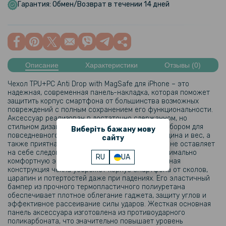
Гарантия: Обмен/Возврат в течении 14 дней
Описание
Характеристики
Отзывы (0)
Чехол TPU+PC Anti Drop with MagSafe для iPhone – это
надежная, современная панель-накладка, которая поможет
защитить корпус смартфона от большинства возможных
повреждений с полным сохранением его функциональности.
Аксессуар реализован в достаточно сдержанном, но
стильном дизайне, что делает его идеальным выбором для
Виберіть бажану мову
повседневного использования. Небольшие толщина и вес, а
сайту
также приятная на ощупь поверхность, которая не оставляет
на себе следов от пальцев, обеспечат его максимально
RU
UA
комфортную эксплуатацию. Детально продуманная
конструкция чехла убережет корпус смартфона от сколов,
царапин и потертостей даже при падениях. Его эластичный
бампер из прочного термопластичного полиуретана
обеспечивает плотное облегание гаджета, защиту углов и
эффективное рассеивание силы ударов. Жесткая основная
панель аксессуара изготовлена из противоударного
поликарбоната, что значительно повышает уровень