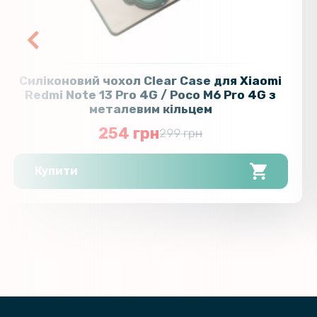
Силіконовий чохол Clear Case для Xiaomi
Redmi Note 13 Pro 4G / Poco M6 Pro 4G з
металевим кільцем
254 грн
299 грн
Купити