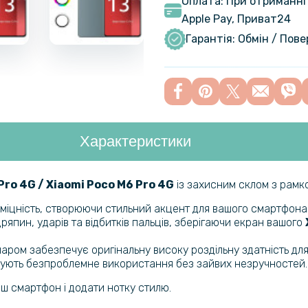
Оплата: При отриманні 
Apple Pay, Приват24
Протиудар
Film для X
Гарантія: Обмін / Пов
Гідрогелев
Poco M6 Pr
Характеристики
Протиудар
Film для X
панель, Tr
Pro 4G / Xiaomi Poco M6 Pro 4G​
із захисним склом з рамко
 міцність, створюючи стильний акцент для вашого смартфона
Гідрогелев
япин, ударів та відбитків пальців, зберігаючи екран вашого
Poco M6 Pr
аром забезпечує оригінальну високу роздільну здатність для
ечують безпроблемне використання без зайвих незручностей.
Чохол - на
ш смартфон і додати нотку стилю.
Redmi Note