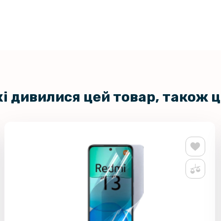
Захисне с
Xiaomi Red
4G, Transp
Протиудар
Redmi Note
кі дивилися цей товар, також 
Протиудар
Film для X
Transpare
Гідрогелев
Redmi Note
Гідрогелев
Xiaomi Red