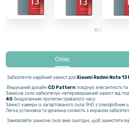
Опис
Забезпечте надійний захист для
Xiaomi Redmi Note 13 
Вишуканий дизайн
CD Pattern
поєднує елегантність та
Захисне скло забезпечує неперевершений захист від подр
4G​
бездоганним протягом тривалого часу.
Захист камери із загартованого скла 9HD з олеофобним ш
Легка установка та ідеальна схожість з екраном забезп
Замовляйте захисне скло вже сьогодні, щоб захистити ва