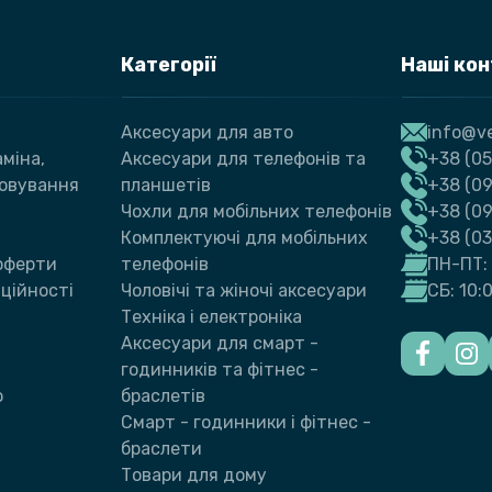
Pro, Black
Категорії
Наші ко
Аксесуари для авто
info@ve
міна,
Аксесуари для телефонів та
+38 (05
говування
планшетів
+38 (09
Чохли для мобільних телефонів
+38 (0
Комплектуючі для мобільних
+38 (0
 оферти
телефонів
ПН-ПТ: 
ційності
Чоловічі та жіночі аксесуари
СБ: 10:
Техніка і електроніка
Аксесуари для смарт -
годинників та фітнес -
ю
браслетів
Смарт - годинники і фітнес -
браслети
Товари для дому