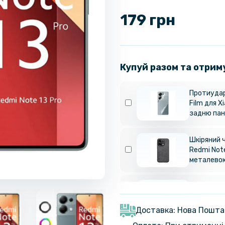
179 грн
Купуй разом та отрим
Протиудар
Film для X
задню пан
Шкіряний 
Redmi Note
металево
Силіконови
Redmi Note
металевим
Доставка: Нова Пошта