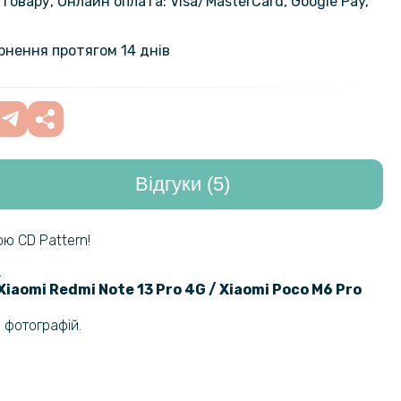
товару, Онлайн оплата: Visa/MasterСard, Google Pay,
на гідрогелева плівка Hydrogel
199 грн
iaomi Poco M6 Pro​, Transparent
ернення протягом 14 днів
а плівка iNobi Matte для Xiaomi
299 грн
o​, Матова
Відгуки (5)
на гідрогелева плівка Hydrogel
199 грн
iaomi Poco M6 Pro​​ на задню
ansparent
ю CD Pattern!
.
а плівка iNobi Matte для Xiaomi
299 грн
Xiaomi Redmi Note 13 Pro 4G / Xiaomi Poco M6 Pro
o​​ на задню панель, Матова
 фотографій.
212 грн
кладка Polished Carbon для Xiaomi
 13 Pro 4G / Poco M6 Pro 4G
249 грн