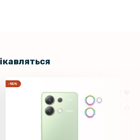
кло Tempered Glass 0.3mm для
161 грн
mi Note 13 Pro 4G / Poco M6 Pro
189 грн
arent
509 грн
ний чохол XUNDD для Xiaomi
 13 Pro 4G / Poco M6 Pro 4G, Black
599 грн
цікавляться
на гідрогелева плівка Hydrogel
199 грн
iaomi Redmi Note 13 Pro 4G,
nt
-15%
а плівка iNobi Matte для Xiaomi
299 грн
 13 Pro 4G, Матова
а плівка iNobi Privacy Matte для
399 грн
mi Note 13 Pro 4G (Антишпигун)