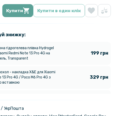
Купити
Купити в один клік
уй знижку:
на гідрогелева плівка Hydrogel
199 грн
iaomi Redmi Note 13 Pro 4G на
ель, Transparent
чохол - накладка X&E для Xiaomi
329 грн
 13 Pro 4G / Poco M6 Pro 4G з
ю вставкою
й чохол Clear Case для Xiaomi
254 грн
 13 Pro 4G / Poco M6 Pro 4G з
299 грн
 кільцем
 / УкрПошта