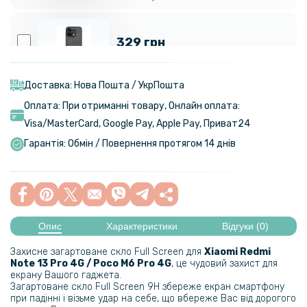
329 грн
Шкіряний чохол - накладка X&E для Xiaomi Redmi Note 13 Pro 4G /
Poco M6 Pro 4G з металевою вставкою
Доставка: Нова Пошта / УкрПошта
Оплата: При отриманні товару, Онлайн оплата:
Visa/MasterСard, Google Pay, Apple Pay, Приват24
299 грн
Гарантія: Обмін / Повернення протягом 14 днів
Гідрогелева плівка iNobi Matte для Xiaomi Poco M6 Pro​, Матова
399 грн
Опис
Характеристики
Відгуки (0)
Гідрогелева плівка iNobi Privacy Matte для Xiaomi Poco M6 Pro​
(Антишпигун)
Захисне загартоване скло Full Screen для
Xiaomi Redmi
Note 13 Pro 4G / Poco M6 Pro 4G
, це чудовий захист для
екрану Вашого гаджета.
161 грн
Загартоване скло Full Screen 9H збереже екран смартфону
при падінні і візьме удар на себе, що вбереже Вас від дорогого
189 грн