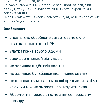
ремонту Вашого гаджета.
На захисному склі Full Screen не залишається слідів від
Захисне скло Tempered Glass 0.3mm для Xiaomi Redmi Note 13 Pro
пальців, тому Вам не доведеться витирати екран кожні
4G / Poco M6 Pro 4G, Transparent
декілька хвилин.
Скло Ви зможете наклеїти самостійно, адже в комплекті йде
все необхідне для цього.
509 грн
599 грн
Особливості:
Протиударний чохол XUNDD для Xiaomi Redmi Note 13 Pro 4G /
спеціально оброблене загартоване скло,
Poco M6 Pro 4G, Black
стандарт плотності 9H
ультратонке всього 0,26мм
169 грн
захищає дисплей від ударів
199 грн
не залишає відбитків пальців
Чохол накладка Silicone Adds 6D для Xiaomi Redmi Note 13 Pro 4G /
Poco M6 Pro 4G
не залишає бульбашок після наклеювання
не царапається, навіть важкі придмети такі як
365 грн
ключі чи ніж не зможуть пошкодити скло
429 грн
Абсолютна прозорість, не змінює передачу
Чохол-книжка Tayler для Xiaomi Redmi Note 13 Pro 4G / Poco M6 Pro
4G
кольору