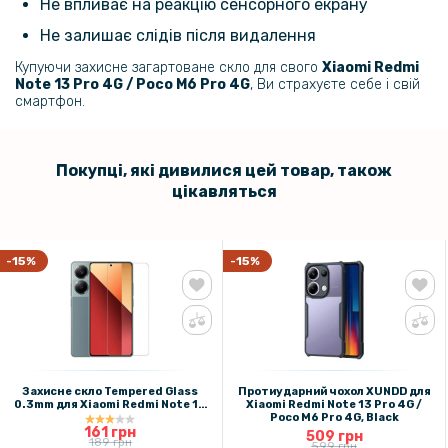
Не впливає на реакцію сенсорного екрану
280 грн
Не залишає слідів після видалення
329 грн
Купуючи захисне загартоване скло для свого
Xiaomi Redmi
Чохол Auto Focus Ultimate Experience для Xiaomi Redmi Note 13 Pro
Note 13 Pro 4G / Poco M6 Pro 4G
, Ви страхуєте себе і свій
4G / Poco M6 Pro 4G
смартфон.
249 грн
Покупці, які дивилися цей товар, також
цікавляться
Захисне скло Gelius Full Cover Ultra-Thin 0.25mm для Xiaomi Redmi
Note 13 Pro 5G
-15%
-15%
199 грн
Протиударна гідрогелева плівка Hydrogel Film для Xiaomi Redmi
Note 13 Pro 4G, Transparent
Захисне скло Tempered Glass
Протиударний чохол XUNDD для
0.3mm для Xiaomi Redmi Note 13
Xiaomi Redmi Note 13 Pro 4G /
179 грн
Pro 4G / Poco M6 Pro 4G,
Poco M6 Pro 4G, Black
Transparent
161 грн
509 грн
189 грн
599 грн