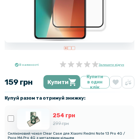
В наявності
Залишити відгук
Купити
159 грн
Купити
в один
клік
Купуй разом та отримуй знижку:
254 грн
299 грн
Силіконовий чохол Clear Case для Xiaomi Redmi Note 13 Pro 4G /
Poco M6 Pro 4G з металевим кільцем